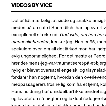
VIDEOS BY VICE
Det er lidt mærkeligt at sidde og snakke ansigt-
mødes på en café i Shoreditch, har jeg svært ve
exceptionelt stærke ud.
Gad vide, om han har f
, tænker jeg. Han er 65, men v
menneskehænder
spekulere over, om alt det lårkød mon har ind
evig ungdommelighed. For det meste er Pedro re
hænder-mens-jeg-var-traumatiseret-på-et-bjerg
nylig er blevet oversat til engelsk, og tilsynel
forklarer han nøgternt, hvordan den overleven
medpassagerers frosne lig kom fra et fjernt, kol
Hans holdning har umiddelbart ikke ændret sig. 
og leverer en så nøgtern og faktuel redegørels
kunne tro, at det var et stykke brød, han havde s