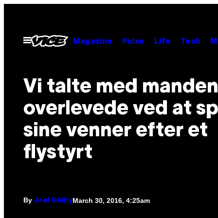
Skip
to
content
Open
Magazine
Pulse
Life
Tech
M
Menu
Vi talte med manden
overlevede ved at sp
sine venner efter et
flystyrt
By
March 30, 2016, 4:25am
Joel Golby