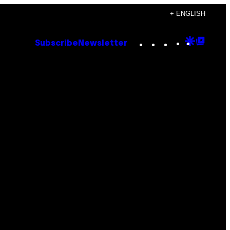
+ ENGLISH
Instagram
TikTok
YouTube
Google
Goog
Subscribe
Newsletter
Discove
Top
Posts