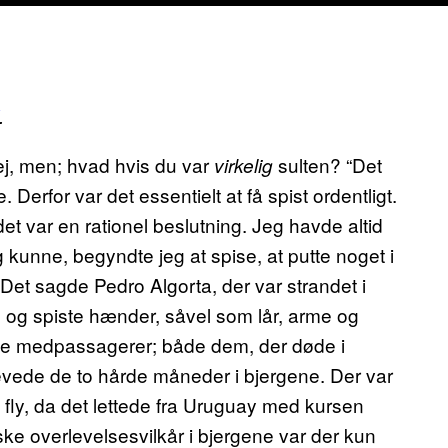
.
j, men; hvad hvis du var
sulten? “Det
virkelig
Derfor var det essentielt at få spist ordentligt.
et var en rationel beslutning. Jeg havde altid
 kunne, begyndte jeg at spise, at putte noget i
” Det sagde Pedro Algorta, der var strandet i
72 og spiste hænder, såvel som lår, arme og
øde medpassagerer; både dem, der døde i
rlevede de to hårde måneder i bjergene. Der var
ly, da det lettede fra Uruguay med kursen
rske overlevelsesvilkår i bjergene var der kun