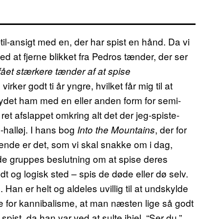
til-ansigt med en, der har spist en hånd. Da vi
d at fjerne blikket fra Pedros tænder, der ser
ået stærkere tænder af at spise
irker godt ti år yngre, hvilket får mig til at
gydet ham med en eller anden form for semi-
t afslappet omkring alt det der jeg-spiste-
-halløj. I hans bog
, der for
Into the Mountains
adende er det, som vi skal snakke om i dag,
de gruppes beslutning om at spise deres
dt og logisk sted – spis de døde eller dø selv.
Han er helt og aldeles uvillig til at undskylde
e for kannibalisme, at man næsten lige så godt
pist, da han var ved at sulte ihjel. “Ser du,”