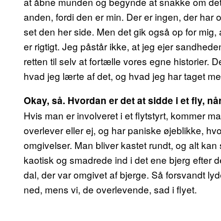
at åbne munden og begynde at snakke om det, gi
anden, fordi den er min. Der er ingen, der har 
set den her side. Men det gik også op for mig, at
er rigtigt. Jeg påstår ikke, at jeg ejer sandhede
retten til selv at fortælle vores egne historier.
hvad jeg lærte af det, og hvad jeg har taget med
Okay, så. Hvordan er det at sidde i et fly, nå
Hvis man er involveret i et flytstyrt, kommer
overlever eller ej, og har paniske øjeblikke, hv
omgivelser. Man bliver kastet rundt, og alt kan 
kaotisk og smadrede ind i det ene bjerg efter det
dal, der var omgivet af bjerge. Så forsvandt lyde
ned, mens vi, de overlevende, sad i flyet.