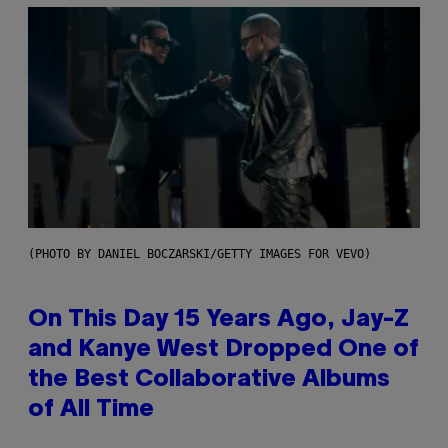
(PHOTO BY DANIEL BOCZARSKI/GETTY IMAGES FOR VEVO)
On This Day 15 Years Ago, Jay-Z
and Kanye West Dropped One of
the Best Collaborative Albums
of All Time