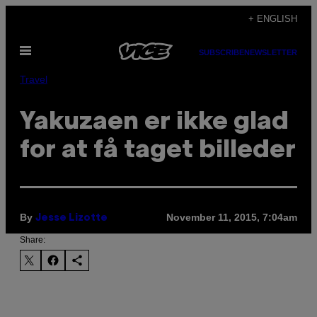
Skip
+ ENGLISH
to
Open
content
SUBSCRIBE
NEWSLETTER
Menu
Travel
Yakuzaen er ikke glad
for at få taget billeder
By
November 11, 2015, 7:04am
Jesse Lizotte
Share: