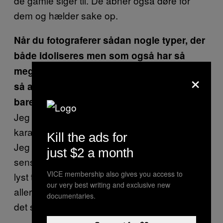
de gamle siger til. De åbner også døre for
dem og hælder sake op.
Når du fotograferer sådan nogle typer, der
både idoliseres men som også har så
meget vold på samvittigheden, prøver du
×
så at give din serie et budskab? Eller er du
bare dokumentarist?
Jeg følte det var vigtigt at fange de her
karakterer på kamera, fordi de er ved at uddø.
Kill the ads for
Jeg havde bare ikke lyst til at
just $2 a month
sensationalisere det. Jeg havde ikke engang
VICE membership also gives you access to
lyst til at bruge ordet Yakuza, det ved folk
our very best writing and exclusive new
allerede, hvad er, og jeg ville gerne have, at
documentaries.
det skulle være mere end det.