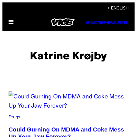
Skip
+ ENGLISH
to
Open
content
SUBSCRIBE
NEWSLETTER
Menu
Katrine Krøjby
POSTS
BY
THIS
Drugs
AUTHOR
Could Gurning On MDMA and Coke Mess
Up Your Jaw Forever?