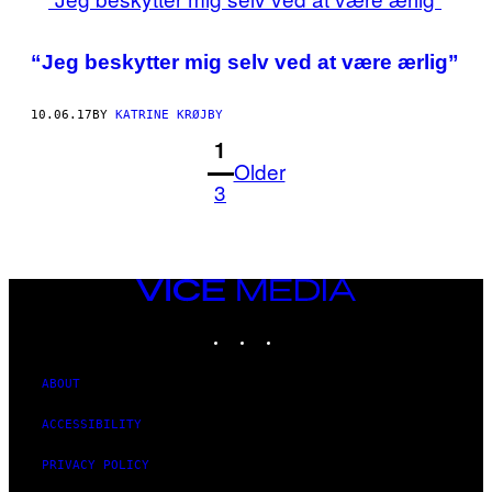
“Jeg beskytter mig selv ved at være ærlig”
10.06.17
BY
KATRINE KRØJBY
1
Older
3
VICE
MEDIA
INSTAGRAM
TIKTOK
YOUTUBE
ABOUT
ACCESSIBILITY
PRIVACY POLICY