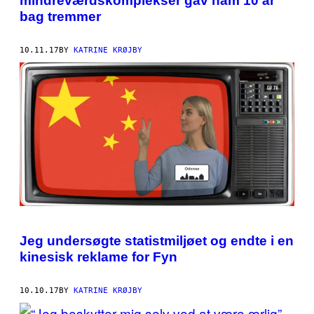
mindreværdskomplekser gav ham 10 år
bag tremmer
10.11.17
BY
KATRINE KRØJBY
Jeg undersøgte statistmiljøet og endte i en
kinesisk reklame for Fyn
10.10.17
BY
KATRINE KRØJBY