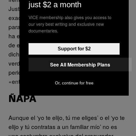
just $2 a month
Justicia que indicaba que dosis mínima era
exactamente lo que necesitaba una persona
VICE membership also gives you access to
our very best writing and exclusive new
para su consumo habitual. El procurador no
documentaries.
ha escondido nunca su rechazo al consumo
de estupefacientes y en varias ocasiones ha
Support for $2
dicho frases tales como que tal «se la fumó
verde» o como cuando dijo que muchos
See All Membership Plans
periodistas se dedicaban a estigmatizarlo
«entre pase y pase y entre porro y porro».
Or, continue for free
ÑAPA
Aunque el ‘yo te elijo, tú me eliges’ o el ‘yo te
elijo y tú contratas a un familiar mío’ no es
una costumbre exclusiva del procurador