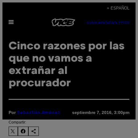
Saltar
+ ESPAÑOL
al
Abrir
contenido
SUBSCRIBE
NEWSLETTER
Menú
Cinco razones por las
que no vamos a
extrañar al
procurador
Por
septiembre 7, 2016, 3:00pm
Sebastián Jiménez
Compartir: