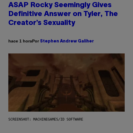
ASAP Rocky Seemingly Gives
Definitive Answer on Tyler, The
Creator’s Sexuality
Por
hace 1 hora
Stephen Andrew Galiher
SCREENSHOT: MACHINEGAMES/ID SOFTWARE