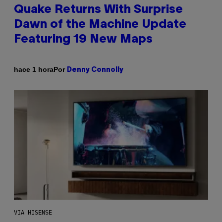
Quake Returns With Surprise
Dawn of the Machine Update
Featuring 19 New Maps
Por
hace 1 hora
Denny Connolly
VIA HISENSE