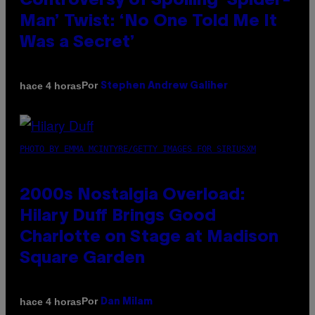
Controversy of Spoiling ‘Spider-
Man’ Twist: ‘No One Told Me It
Was a Secret’
Por
hace 4 horas
Stephen Andrew Galiher
PHOTO BY EMMA MCINTYRE/GETTY IMAGES FOR SIRIUSXM
2000s Nostalgia Overload:
Hilary Duff Brings Good
Charlotte on Stage at Madison
Square Garden
Por
hace 4 horas
Dan Milam