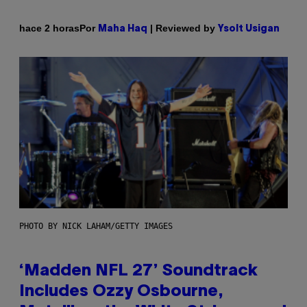
Por
| Reviewed by
hace 2 horas
Maha Haq
Ysolt Usigan
PHOTO BY NICK LAHAM/GETTY IMAGES
‘Madden NFL 27’ Soundtrack
Includes Ozzy Osbourne,