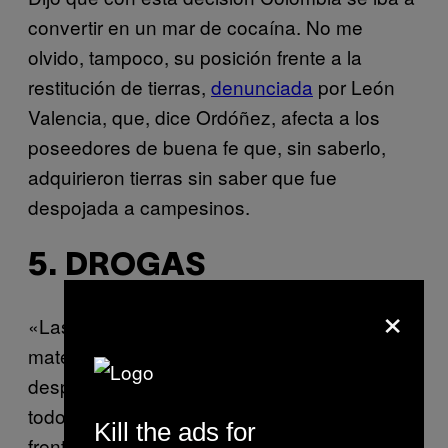
convertir en un mar de cocaína. No me
olvido, tampoco, su posición frente a la
restitución de tierras,
denunciada
por León
Valencia, que, dice Ordóñez, afecta a los
poseedores de buena fe que, sin saberlo,
adquirieron tierras sin saber que fue
despojada a campesinos.
5. DROGAS
×
«Las permanentes flexibilizaciones en esa
materia han generado un aumento
desproporcionado en el consumo drogas con
todos los efectos sociales»,
dijo
Ordóñez
Kill the ads for
frente a un fallo de la Corte Suprema de