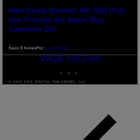
New Study Reveals We Still Pick
Our Friends the Same Way
Cavemen Did
hace 5 horas
Por
Luis Prada
VICE
MEDIA
INSTAGRAM
TIKTOK
YOUTUBE
© 2026 VICE DIGITAL PUBLISHING, LLC