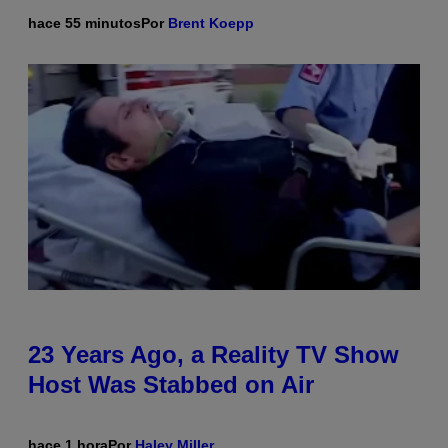
hace 55 minutos
Por
Brent Koepp
23 Years Ago, a Reality TV Show
Host Was Stabbed on Air
hace 1 hora
Por
Haley Miller