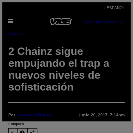
Saltar
+ ESPAÑOL
al
Abrir
contenido
SUBSCRIBE
NEWSLETTER
Menú
Música
2 Chainz sigue
empujando el trap a
nuevos niveles de
sofisticación
Por
Lawrence Burney
junio 20, 2017, 7:14pm
Compartir: