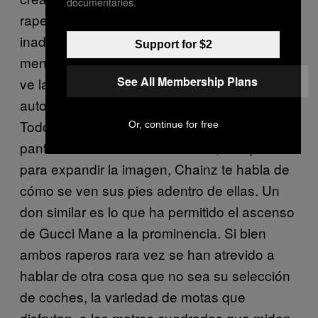
documentaries.
raperos serían tan estándar que pasarían
inadvertidas. En lugar de simplemente
Support for $2
mencionar el látigo, Chainz te dice cómo se
See All Membership Plans
ve la calle cuando echa en reversa su
automóvil, debido a su tamaño gigantesco.
Todo el mundo rapea acerca de tener
Or, continue for free
pantuflas Gucci en la actualidad, así que
para expandir la imagen, Chainz te habla de
cómo se ven sus pies adentro de ellas. Un
don similar es lo que ha permitido el ascenso
de Gucci Mane a la prominencia. Si bien
ambos raperos rara vez se han atrevido a
hablar de otra cosa que no sea su selección
de coches, la variedad de motas que
disfrutan, o los metros cuadrados que miden