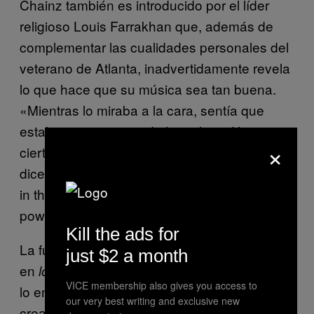
Chainz también es introducido por el líder
religioso Louis Farrakhan que, además de
complementar las cualidades personales del
veterano de Atlanta, inadvertidamente revela
lo que hace que su música sea tan buena.
«Mientras lo miraba a la cara, sentía que
estaba en presencia de la realeza. Hay una
×
cierta potencia que emite en su presencia»,
dice. [As I gazed into his face, I felt that I was
in the presence of royalty. There’s a certain
power presence that he gives off].
Kill the ads for
La fuerza real de la música 2 Chainz no está
just $2 a month
en
que está diciendo sino
en que
lo
la forma
VICE membership also gives you access to
lo entrega. Tiene una gran habilidad para
our very best writing and exclusive new
crear imágenes elegantes que en otros