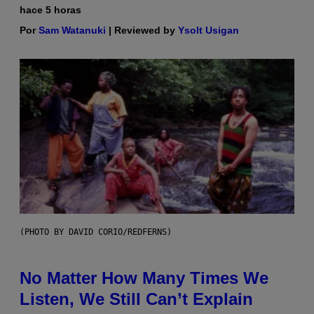
hace 5 horas
Por
Sam Watanuki
| Reviewed by
Ysolt Usigan
(PHOTO BY DAVID CORIO/REDFERNS)
No Matter How Many Times We
Listen, We Still Can’t Explain