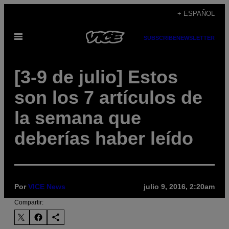
Saltar
+ ESPAÑOL
al
Abrir
contenido
SUBSCRIBE
NEWSLETTER
Menú
[3-9 de julio] Estos
son los 7 artículos de
la semana que
deberías haber leído
Por
VICE News
julio 9, 2016, 2:20am
Compartir: