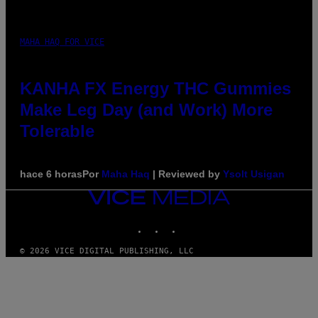
MAHA HAQ FOR VICE
KANHA FX Energy THC Gummies
Make Leg Day (and Work) More
Tolerable
hace 6 horas
Por
Maha Haq
| Reviewed by
Ysolt Usigan
VICE
MEDIA
INSTAGRAM
TIKTOK
YOUTUBE
© 2026 VICE DIGITAL PUBLISHING, LLC