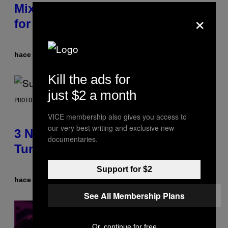
Mixtape for Your Boo? I Made It
×
for You Already
hace 3 horas
Por
Lauren Boisvert
Kill the ads for
just $2 a month
PHOTO BY NIELS VAN IPEREN/GETTY IMAGES
VICE membership also gives you access to
our very best writing and exclusive new
3 No-Skip Britpop Albums
documentaries.
Turning 30 This Year
Support for $2
hace 3 horas
Por
Dan Milam
See All Membership Plans
Or, continue for free