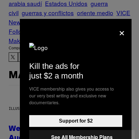
arabia saudí
Estados Unidos
guerra
civil
guerras y conflictos
oriente medio
VICE
News
Yemen
×
Follow Us On Discover
Make Us Preferred In Top Stories
Compartir:
Kill the ads for
MÁS DE LO MISMO
just $2 a month
VICE membership also gives you access to
our very best writing and exclusive new
documentaries.
ILLUSTRATION BY REESA
Support for $2
Weekly Horoscope: August 9-
See All Membership Plans
August 15