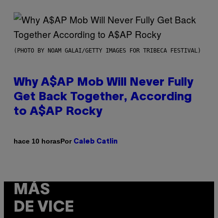
(PHOTO BY NOAM GALAI/GETTY IMAGES FOR TRIBECA FESTIVAL)
Why A$AP Mob Will Never Fully
Get Back Together, According
to A$AP Rocky
Por
hace 10 horas
Caleb Catlin
MÁS
DE VICE