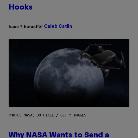
Hooks
Por
hace 7 horas
Caleb Catlin
PHOTO: NASA; DR PIXEL / GETTY IMAGES
Why NASA Wants to Send a