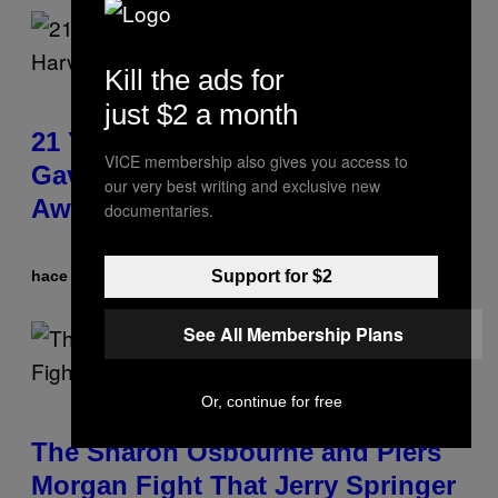
Kill the ads for
just $2 a month
21 Years Ago, A Barbie Movie
VICE membership also gives you access to
Gave Harvey Weinstein a Deeply
our very best writing and exclusive new
Awkward Cameo
documentaries.
Support for $2
hace 2 horas
Por
Tony Alpsen
See All Membership Plans
Or, continue for free
The Sharon Osbourne and Piers
Morgan Fight That Jerry Springer