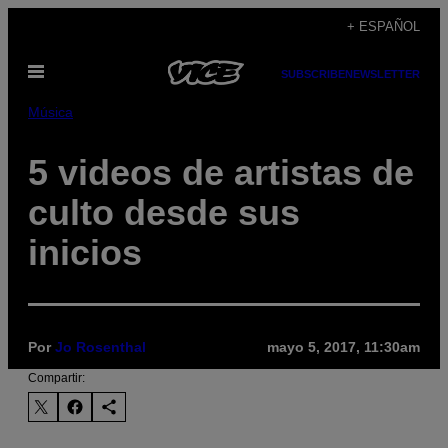
Saltar
+ ESPAÑOL
al
Abrir
contenido
SUBSCRIBE
NEWSLETTER
Menú
Música
5 videos de artistas de
culto desde sus
inicios
Por
Jo Rosenthal
mayo 5, 2017, 11:30am
Compartir: