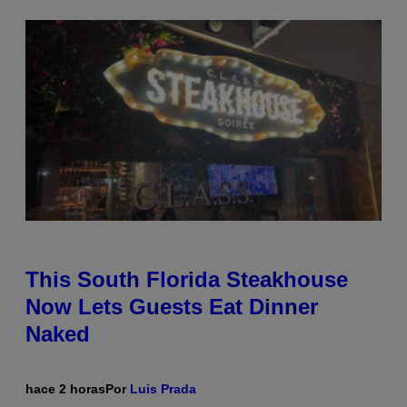
This South Florida Steakhouse
Now Lets Guests Eat Dinner
Naked
hace 2 horas
Por
Luis Prada