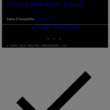
Hooked With Mixed Signals
hace 2 horas
Por
Ashley Fike
VICE
MEDIA
INSTAGRAM
TIKTOK
YOUTUBE
© 2026 VICE DIGITAL PUBLISHING, LLC