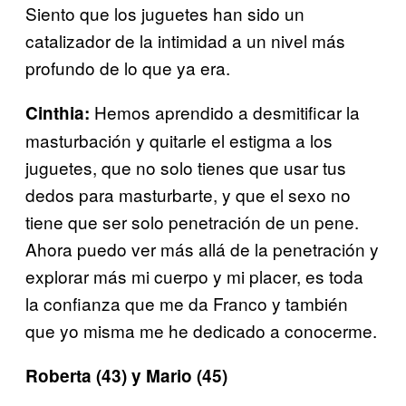
Siento que los juguetes han sido un
catalizador de la intimidad a un nivel más
profundo de lo que ya era.
Hemos aprendido a desmitificar la
Cinthia:
masturbación y quitarle el estigma a los
juguetes, que no solo tienes que usar tus
dedos para masturbarte, y que el sexo no
tiene que ser solo penetración de un pene.
Ahora puedo ver más allá de la penetración y
explorar más mi cuerpo y mi placer, es toda
la confianza que me da Franco y también
que yo misma me he dedicado a conocerme.
Roberta (43) y Mario (45)