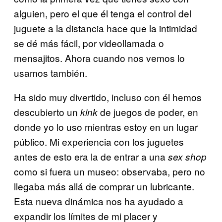
alguien, pero el que él tenga el control del
juguete a la distancia hace que la intimidad
se dé más fácil, por videollamada o
mensajitos. Ahora cuando nos vemos lo
usamos también.
Ha sido muy divertido, incluso con él hemos
descubierto un
de juegos de poder, en
kink
donde yo lo uso mientras estoy en un lugar
público. Mi experiencia con los juguetes
antes de esto era la de entrar a una
sex
shop
como si fuera un museo: observaba, pero no
llegaba más allá de comprar un lubricante.
Esta nueva dinámica nos ha ayudado a
expandir los límites de mi placer y