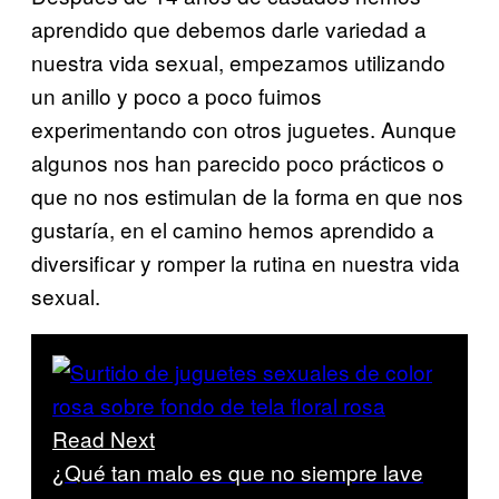
aprendido que debemos darle variedad a
nuestra vida sexual, empezamos utilizando
un anillo y poco a poco fuimos
experimentando con otros juguetes. Aunque
algunos nos han parecido poco prácticos o
que no nos estimulan de la forma en que nos
gustaría, en el camino hemos aprendido a
diversificar y romper la rutina en nuestra vida
sexual.
Read Next
¿Qué tan malo es que no siempre lave