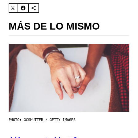
MÁS DE LO MISMO
PHOTO: GCSHUTTER / GETTY IMAGES