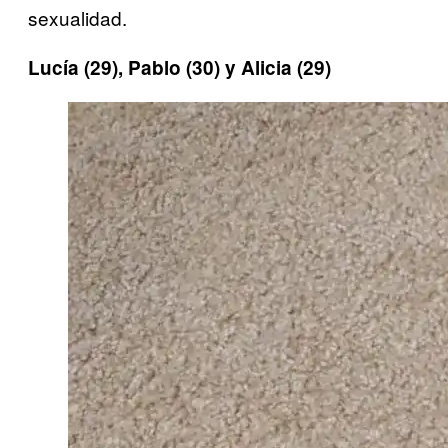
sexualidad.
Lucía (29), Pablo (30) y Alicia (29)