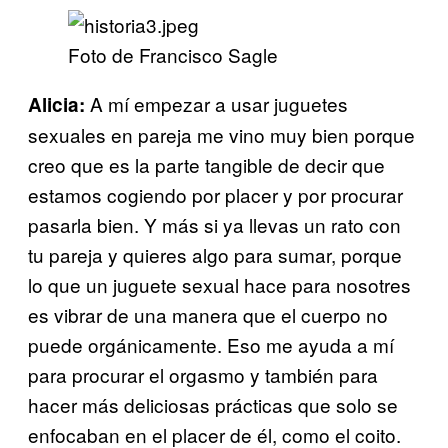
Foto de Francisco Sagle
A mí empezar a usar juguetes
Alicia:
sexuales en pareja me vino muy bien porque
creo que es la parte tangible de decir que
estamos cogiendo por placer y por procurar
pasarla bien. Y más si ya llevas un rato con
tu pareja y quieres algo para sumar, porque
lo que un juguete sexual hace para nosotres
es vibrar de una manera que el cuerpo no
puede orgánicamente. Eso me ayuda a mí
para procurar el orgasmo y también para
hacer más deliciosas prácticas que solo se
enfocaban en el placer de él, como el coito.