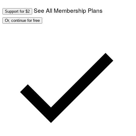
See All Membership Plans
Support for $2
Or, continue for free