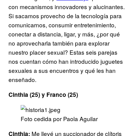
con mecanismos innovadores y alucinantes.
Si sacamos provecho de la tecnología para
comunicarnos, consumir entretenimiento,
conectar a distancia, ligar, y más, ¿por qué
no aprovecharla también para explorar
nuestro placer sexual? Estas seis parejas
nos cuentan cómo han introducido juguetes
sexuales a sus encuentros y qué les han
enseñado.
Cinthia (25) y Franco (25)
Foto cedida por Paola Aguilar
Me llevé un succionador de clítoris
Cinthia: