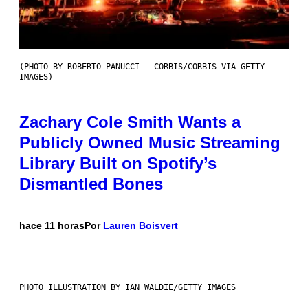
(PHOTO BY ROBERTO PANUCCI – CORBIS/CORBIS VIA GETTY
IMAGES)
Zachary Cole Smith Wants a
Publicly Owned Music Streaming
Library Built on Spotify’s
Dismantled Bones
hace 11 horas
Por
Lauren Boisvert
PHOTO ILLUSTRATION BY IAN WALDIE/GETTY IMAGES