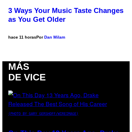
3 Ways Your Music Taste Changes
as You Get Older
hace 11 horas
Por
Dan Milam
MÁS
DE VICE
(PHOTO BY GARY GERSHOFF/WIREIMAGE)