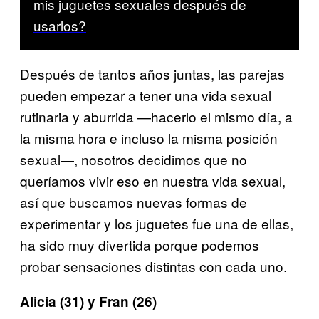
mis juguetes sexuales después de
usarlos?
Después de tantos años juntas, las parejas
pueden empezar a tener una vida sexual
rutinaria y aburrida —hacerlo el mismo día, a
la misma hora e incluso la misma posición
sexual—, nosotros decidimos que no
queríamos vivir eso en nuestra vida sexual,
así que buscamos nuevas formas de
experimentar y los juguetes fue una de ellas,
ha sido muy divertida porque podemos
probar sensaciones distintas con cada uno.
Alicia (31) y Fran (26)