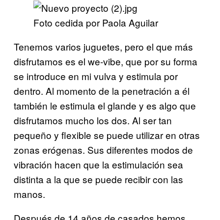
Foto cedida por Paola Aguilar
Tenemos varios juguetes, pero el que más
disfrutamos es el we-vibe, que por su forma
se introduce en mi vulva y estimula por
dentro. Al momento de la penetración a él
también le estimula el glande y es algo que
disfrutamos mucho los dos. Al ser tan
pequeño y flexible se puede utilizar en otras
zonas erógenas. Sus diferentes modos de
vibración hacen que la estimulación sea
distinta a la que se puede recibir con las
manos.
Después de 14 años de casados hemos