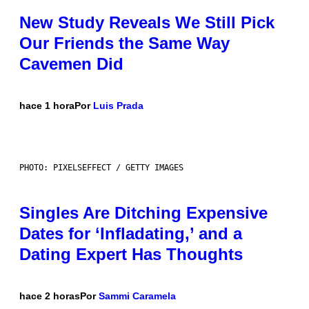
New Study Reveals We Still Pick
Our Friends the Same Way
Cavemen Did
hace 1 hora
Por
Luis Prada
PHOTO: PIXELSEFFECT / GETTY IMAGES
Singles Are Ditching Expensive
Dates for ‘Infladating,’ and a
Dating Expert Has Thoughts
hace 2 horas
Por
Sammi Caramela