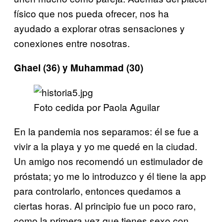
físico que nos pueda ofrecer, nos ha
ayudado a explorar otras sensaciones y
conexiones entre nosotras.
Ghael (36) y Muhammad (30)
Foto cedida por Paola Aguilar
En la pandemia nos separamos: él se fue a
vivir a la playa y yo me quedé en la ciudad.
Un amigo nos recomendó un estimulador de
próstata; yo me lo introduzco y él tiene la app
para controlarlo, entonces quedamos a
ciertas horas. Al principio fue un poco raro,
como la primera vez que tienes sexo con