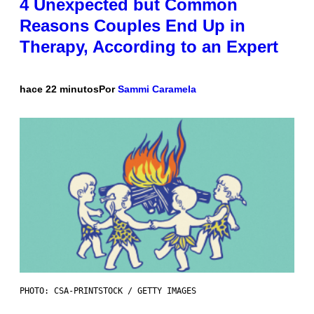
4 Unexpected but Common
Reasons Couples End Up in
Therapy, According to an Expert
hace 22 minutos
Por
Sammi Caramela
PHOTO: CSA-PRINTSTOCK / GETTY IMAGES