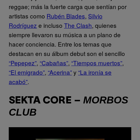
reggae; más la fuerte carga que sentían por
artistas como
Rubén Blades
,
Silvio
Rodríguez
e incluso
The Clash
, quienes
siempre llevaron su música a un plano de
hacer conciencia. Entre los temas que
destacan en su álbum debut son el sencillo
“Pepepez”
,
“Cabañas”
,
“Tiempos muertos”
,
“El emigrado”
,
“Acerina”
y
“La ironía se
acabó”
.
MORBOS
SEKTA CORE –
CLUB
P
l
a