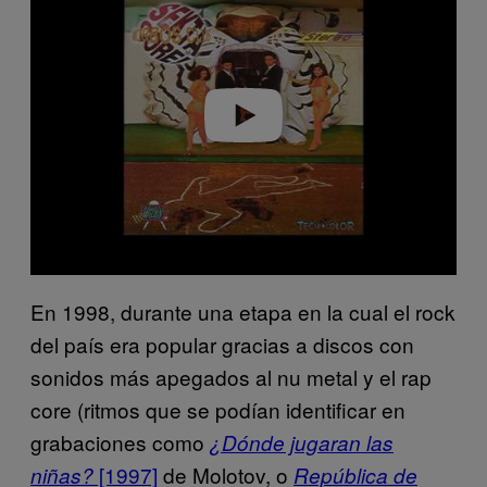
y
v
i
d
e
o
En 1998, durante una etapa en la cual el rock
del país era popular gracias a discos con
sonidos más apegados al nu metal y el rap
core (ritmos que se podían identificar en
grabaciones como
¿Dónde jugaran las
[1997]
de Molotov, o
niñas?
República de