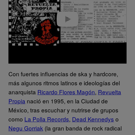
d
e
o
Con fuertes influencias de ska y hardcore,
más algunos ritmos latinos e ideologías del
anarquista
Ricardo Flores Magón
,
Revuelta
Propia
nació en 1995, en la Ciudad de
México, tras escuchar y nutrirse de grupos
como
La Polla Records
,
Dead Kennedys
o
Negu Gorriak
(la gran banda de rock radical