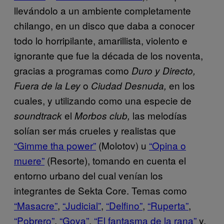
llevándolo a un ambiente completamente
chilango, en un disco que daba a conocer
todo lo horripilante, amarillista, violento e
ignorante que fue la década de los noventa,
gracias a programas como
Duro y Directo,
o
en los
Fuera de la Ley
Ciudad Desnuda,
cuales, y utilizando como una especie de
el
las melodías
soundtrack
Morbos club,
solían ser más crueles y realistas que
“Gimme tha power”
(Molotov) u
“Opina o
muere”
(Resorte), tomando en cuenta el
entorno urbano del cual venían los
integrantes de Sekta Core. Temas como
“Masacre”
,
“Judicial”
,
“Delfino”
,
“Ruperta”
,
“Pobrero”
,
“Goya”
,
“El fantasma de la rana”
y,