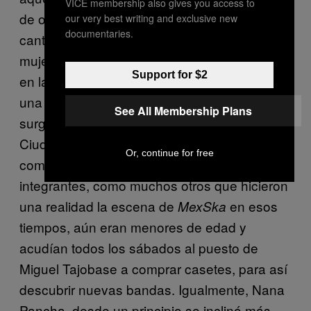
VICE membership also gives you access to
de oro, uno de los más populares de México,
our very best writing and exclusive new
documentaries.
cantó en 1956). Esa melodía habla de una
mujer que gusta de la rumba, que se la vive
Support for $2
en las cantinas, es rebelde y, también, toda
una revolucionaria. Nana Pancha, entonces,
See All Membership Plans
surgió en 1996 en el mero corazón de la
Ciudad de México, en un lugar lleno de folclor
Or, continue for free
como lo es La Merced, cuando sus
integrantes, como muchos otros que hicieron
una realidad la escena de
en esos
MexSka
tiempos, aún eran menores de edad y
acudían todos los sábados al puesto de
Miguel Tajobase a comprar casetes, para así
descubrir nuevas bandas. Igualmente, Nana
Pancha, desde un principio se inclinó más