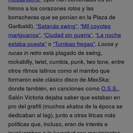
himno a los corazones rotos y las
borracheras que se ponían en la Plaza de
Garibaldi),
“Satanás swing”
,
“Mil coyotes
mariguanos”
,
“Ciudad sin guerra”
,
“La noche
estaba puesta”
o
“Tumbao fregao”
.
Locos y
está plagado de swing,
rucas in retro
rockabilly, twist, cumbia, punk, two tone, entre
otros ritmos latinos como el mambo que
formaron este clásico disco de
MexSka;
donde también, en canciones como
O.S.S.
,
Salón Victoria dejaba saber que estaban en
pro del grafiti (muchos
de la época se
skatos
dedicaban al tag), junto a otras liricas más
políticas que, incluso, eran de interés e
involucraban a la juventud con movimientos