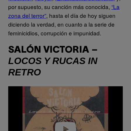
por supuesto, su canción más conocida,
“La
zona del terror”
, hasta el día de hoy siguen
diciendo la verdad, en cuanto a la serie de
feminicidios, corrupción e impunidad.
SALÓN VICTORIA –
LOCOS Y RUCAS IN
RETRO
P
l
a
y
v
i
d
e
o