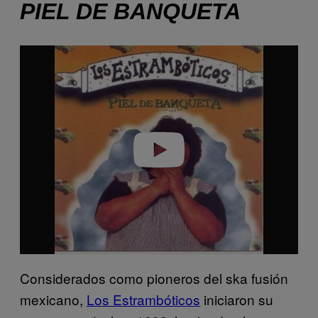
PIEL DE BANQUETA
P
l
a
y
v
i
d
e
o
Considerados como pioneros del ska fusión
mexicano,
Los Estrambóticos
iniciaron su