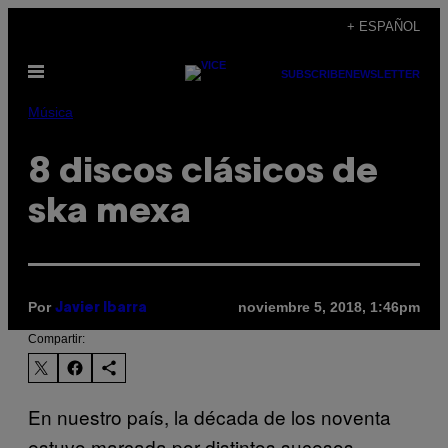
Saltar
+ ESPAÑOL
al
Abrir
contenido
SUBSCRIBE
NEWSLETTER
Menú
Música
8 discos clásicos de
ska mexa
Por
noviembre 5, 2018, 1:46pm
Javier Ibarra
Compartir:
En nuestro país, la década de los noventa
estuvo marcada por distintos sucesos