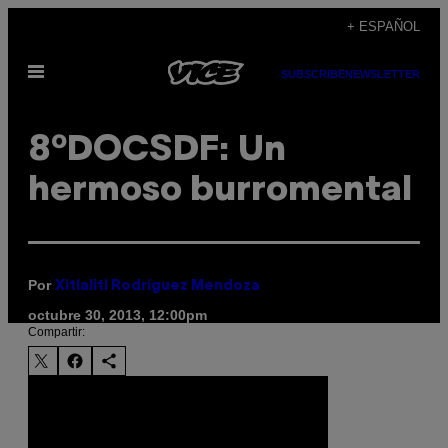
Saltar
+ ESPAÑOL
al
Abrir
contenido
SUBSCRIBE
NEWSLETTER
Menú
8ºDOCSDF: Un
hermoso burromental
Por
Xitlalitl Rodríguez Mendoza
octubre 30, 2013, 12:00pm
Compartir: