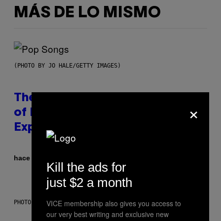
MÁS DE LO MISMO
(PHOTO BY JO HALE/GETTY IMAGES)
The Entire Emotional Spectrum
×
of Having a Sibling Can Be
Explained in Just 4 Pop Songs
Por
hace 59 minutos
Lauren Boisvert
Kill the ads for
just $2 a month
VICE membership also gives you access to
PHOTO: E!
our very best writing and exclusive new