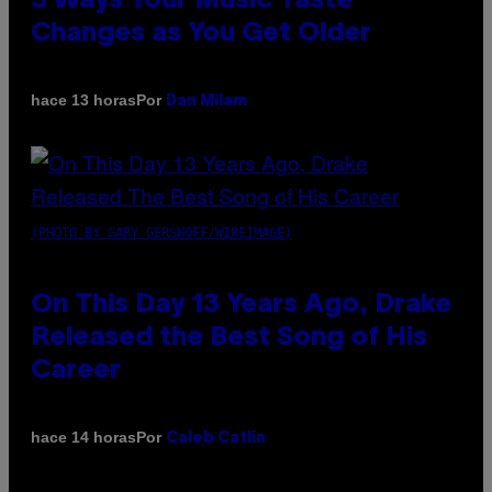
3 Ways Your Music Taste
Changes as You Get Older
Por
hace 13 horas
Dan Milam
(PHOTO BY GARY GERSHOFF/WIREIMAGE)
On This Day 13 Years Ago, Drake
Released the Best Song of His
Career
Por
hace 14 horas
Caleb Catlin