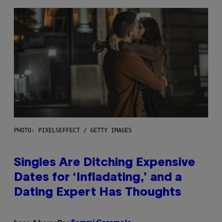
PHOTO: PIXELSEFFECT / GETTY IMAGES
Singles Are Ditching Expensive
Dates for ‘Infladating,’ and a
Dating Expert Has Thoughts