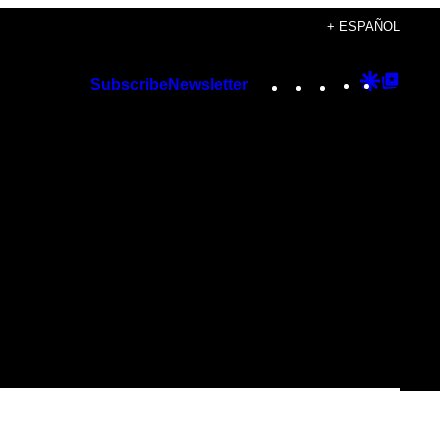
+ ESPAÑOL
Instagram
TikTok
YouTube
Google
Googl
Subscribe
Newsletter
Discover
Top
Posts