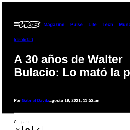
Saltar
al
contenido
Abrir
Magazine
Pulse
Life
Tech
Munc
Menú
Identidad
A 30 años de Walter
Bulacio: Lo mató la p
Por
Gabriel Dávila
agosto 19, 2021, 11:52am
Compartir: