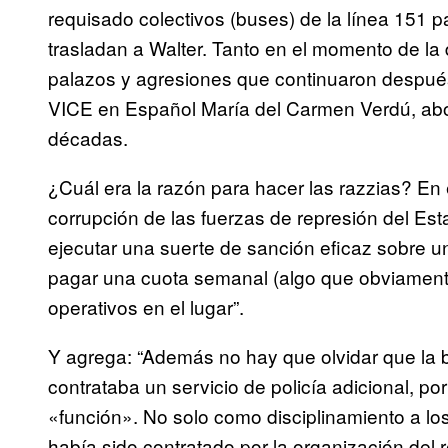
requisado colectivos (buses) de la línea 151 pa
trasladan a Walter. Tanto en el momento de la
palazos y agresiones que continuaron después
VICE en Español María del Carmen Verdú, abog
décadas.
¿Cuál era la razón para hacer las razzias? En 
corrupción de las fuerzas de represión del Esta
ejecutar una suerte de sanción eficaz sobre u
pagar una cuota semanal (algo que obviamente 
operativos en el lugar”.
Y agrega: “Además no hay que olvidar que la b
contrataba un servicio de policía adicional, po
«función». No solo como disciplinamiento a lo
había sido contratado por la organización del re