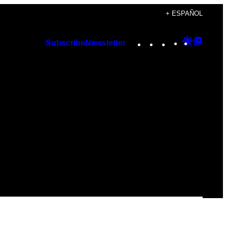
+ ESPAÑOL
Instagram
TikTok
YouTube
Google
Googl
Subscribe
Newsletter
Discover
Top
Posts