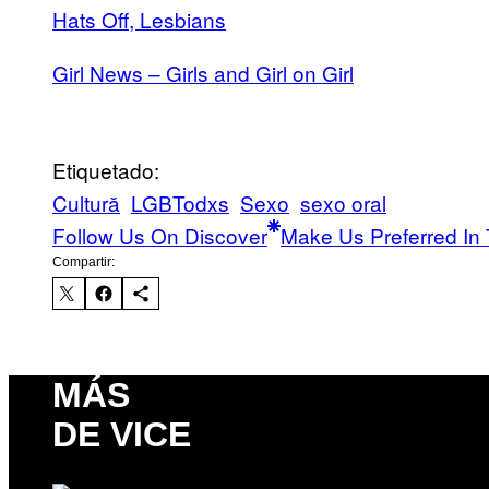
Hats Off, Lesbians
Girl News – Girls and Girl on Girl
Etiquetado:
Cultură
LGBTodxs
Sexo
sexo oral
Follow Us On Discover
Make Us Preferred In 
Compartir:
MÁS
DE VICE