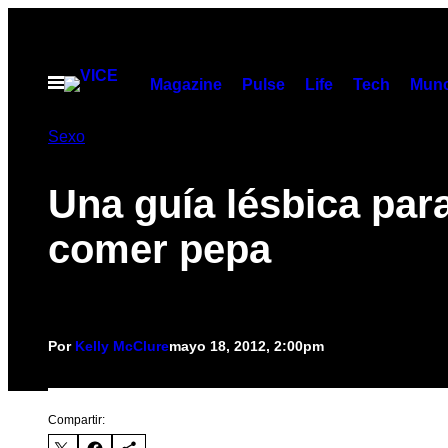
Saltar
al
contenido
Abrir
Magazine
Pulse
Life
Tech
Munc
Menú
Sexo
Una guía lésbica par
comer pepa
Por
Kelly McClure
mayo 18, 2012, 2:00pm
Compartir: