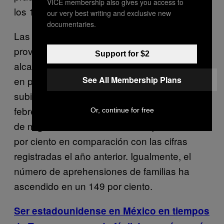
VICE membership also gives you access to
los 151.510.
our very best writing and exclusive new
documentaries.
Las fuertes medidas auspiciadas por Obama
provocaron que el número de migrantes que
Support for $2
alcanzaba la frontera estadounidense cayera
See All Membership Plans
en picado. Claro que los índices volvieron a
subir enseguida. Entre octubre de 2015 y
febrero de 2016 el número de aprehensiones
Or, continue for free
de migrantes menores se ha disparado un 89
por ciento en comparación con las cifras
registradas el año anterior. Igualmente, el
número de aprehensiones de familias ha
ascendido en un 149 por ciento.
Ser estadounidense en México en tiempos