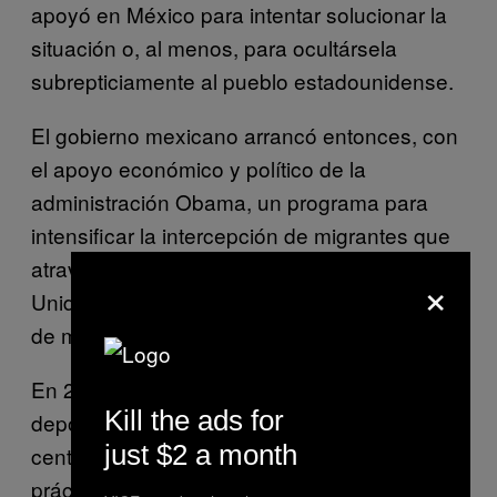
apoyó en México para intentar solucionar la
situación o, al menos, para ocultársela
subrepticiamente al pueblo estadounidense.
El gobierno mexicano arrancó entonces, con
el apoyo económico y político de la
administración Obama, un programa para
intensificar la intercepción de migrantes que
atravesaban México rumbo a Estados
×
Unidos. El plan no era otro que deportarlos
de manera fulminante.
En 2013, los funcionarios mexicanos
Kill the ads for
deportaron a un total de 78.733 migrantes
just $2 a month
centroamericanos. En 2015 la cifra,
prácticamente, se dobló: entonces alcanzó