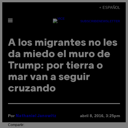
Saltar
+ ESPAÑOL
al
Abrir
contenido
SUBSCRIBE
NEWSLETTER
Menú
A los migrantes no les
da miedo el muro de
Trump: por tierra o
mar van a seguir
cruzando
Por
abril 8, 2016, 3:25pm
Nathaniel Janowitz
Compartir: