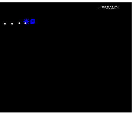
+ ESPAÑOL
Instagram
TikTok
YouTube
Google
Google
Discover
Top
Posts