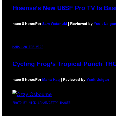
Hisense’s New U6SF Pro TV Is Basi
hace 8 horas
Por
Sam Watanuki
| Reviewed by
Ysolt Usiga
MAHA HAQ FOR VICE
Cycling Frog’s Tropical Punch THC 
hace 8 horas
Por
Maha Haq
| Reviewed by
Ysolt Usigan
PHOTO BY NICK LAHAM/GETTY IMAGES