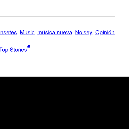
unsetes
Music
música nueva
Noisey
Opinión
Top Stories