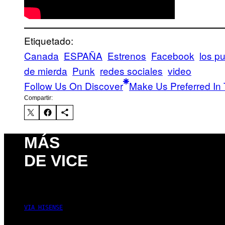
Etiquetado:
Canada
ESPAÑA
Estrenos
Facebook
los p
de mierda
Punk
redes sociales
video
Follow Us On Discover
Make Us Preferred In 
Compartir:
MÁS
DE VICE
VIA HISENSE