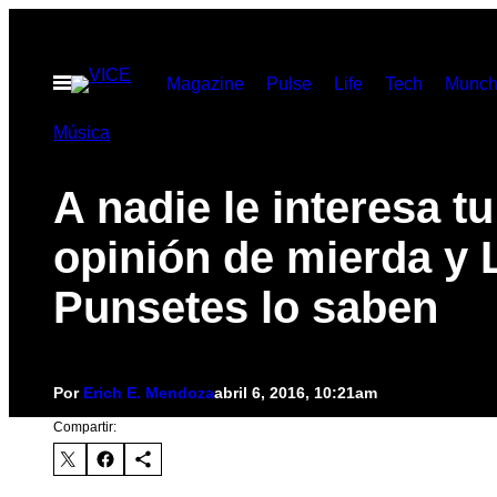
Saltar
al
Abrir
Magazine
Pulse
Life
Tech
Munch
contenido
Menú
Música
A nadie le interesa tu
opinión de mierda y 
Punsetes lo saben
Por
Erich E. Mendoza
abril 6, 2016, 10:21am
Compartir: