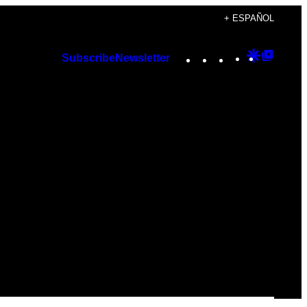
+ ESPAÑOL
Instagram
TikTok
YouTube
Google
Googl
Subscribe
Newsletter
Discover
Top
Posts