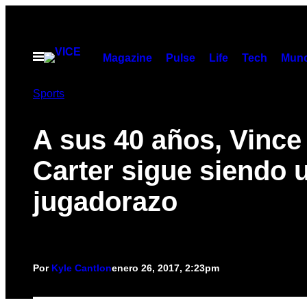
Saltar
al
contenido
Abrir
Magazine
Pulse
Life
Tech
Munc
Menú
Sports
A sus 40 años, Vince
Carter sigue siendo 
jugadorazo
Por
Kyle Cantlon
enero 26, 2017, 2:23pm