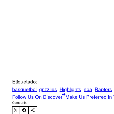
Etiquetado:
basquetbol
grizzlies
Highlights
nba
Raptors
Follow Us On Discover
Make Us Preferred In 
Compartir: