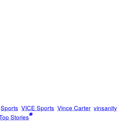
Sports
VICE Sports
Vince Carter
vinsanity
Top Stories