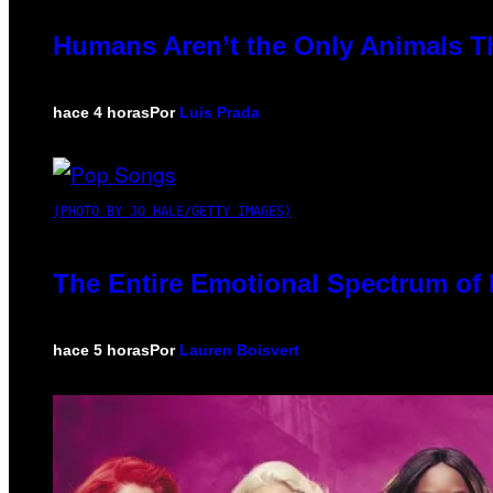
Humans Aren’t the Only Animals T
hace 4 horas
Por
Luis Prada
(PHOTO BY JO HALE/GETTY IMAGES)
The Entire Emotional Spectrum of 
hace 5 horas
Por
Lauren Boisvert