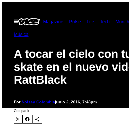
Saltar
al
Abrir
Magazine
Pulse
Life
Tech
Munch
contenido
Menú
Música
A tocar el cielo con t
skate en el nuevo vi
RattBlack
Por
Noisey Colombia
junio 2, 2016, 7:48pm
Compartir: