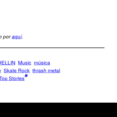
o por
aquí
.
ELLIN
Music
música
e
Skate Rock
thrash metal
Top Stories