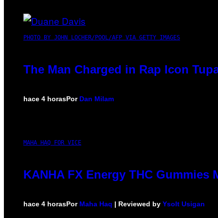
PHOTO BY JOHN LOCHER/POOL/AFP VIA GETTY IMAGES
The Man Charged in Rap Icon Tupa
hace 4 horas
Por
Dan Milam
MAHA HAQ FOR VICE
KANHA FX Energy THC Gummies Ma
hace 4 horas
Por
Maha Haq
| Reviewed by
Ysolt Usigan