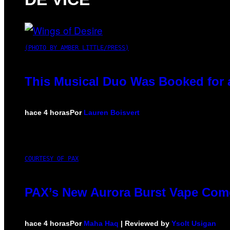
(PHOTO BY AMBER LITTLE/PRESS)
This Musical Duo Was Booked for a 
hace 4 horas
Por
Lauren Boisvert
COURTESY OF PAX
PAX’s New Aurora Burst Vape Come
hace 4 horas
Por
Maha Haq
| Reviewed by
Ysolt Usigan