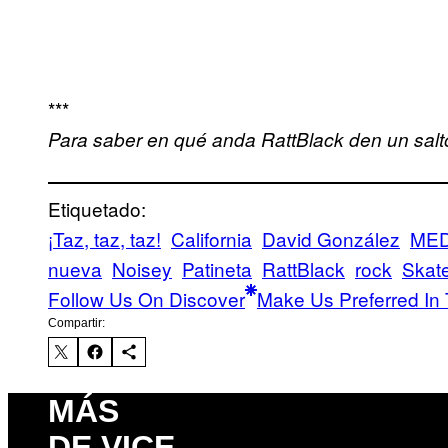
***
Para saber en qué anda RattBlack den un salt
Etiquetado:
¡Taz, taz, taz!
California
David González
MED
nueva
Noisey
Patineta
RattBlack
rock
Skat
Follow Us On Discover
Make Us Preferred In 
Compartir:
MÁS
DE VICE