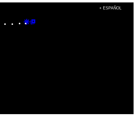
+ ESPAÑOL
Instagram
TikTok
YouTube
Google
Google
Discover
Top
Posts