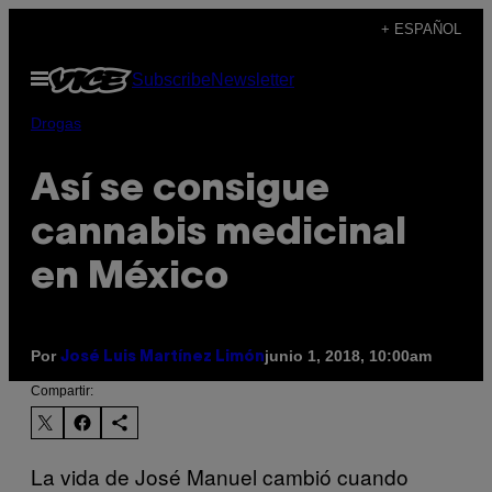
Saltar
+ ESPAÑOL
al
Abrir
Subscribe
Newsletter
contenido
Menú
Drogas
Así se consigue
cannabis medicinal
en México
Por
junio 1, 2018, 10:00am
José Luis Martínez Limón
Compartir:
La vida de José Manuel cambió cuando