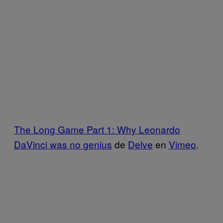
The Long Game Part 1: Why Leonardo
DaVinci was no genius
de
Delve
en
Vimeo
.