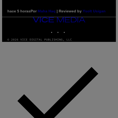
hace 5 horas
Por
Maha Haq
| Reviewed by
Ysolt Usigan
VICE
MEDIA
INSTAGRAM
TIKTOK
YOUTUBE
© 2026 VICE DIGITAL PUBLISHING, LLC