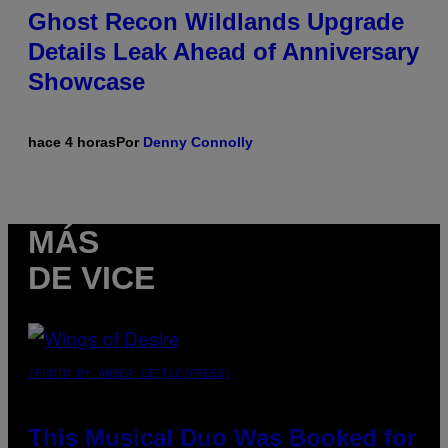
Ghost Recon Wildlands Upgrade
Details Leak Ahead of Anniversary
Showcase
hace 4 horas
Por
Denny Connolly
MÁS
DE VICE
(PHOTO BY AMBER LITTLE/PRESS)
This Musical Duo Was Booked for