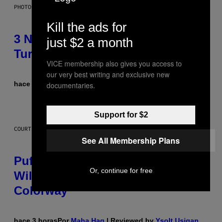
PHOTO BY NIELS VAN IPEREN/GETTY IMAGES
Kill the ads for
3 No-Skip Britpop Albums
just $2 a month
Turning 30 This Year
VICE membership also gives you access to
our very best writing and exclusive new
hace 2 horas
Por
Dan Milam
documentaries.
Support for $2
COURTESY OF PUFFCO
See All Membership Plans
Puffco Went Full Gamer With Its
Or, continue for free
Wild New Plasma Peak Pro
Colorway
hace 3 horas
Por
Maha Haq
| Reviewed by
Ysolt Usigan