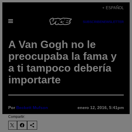
Saltar
+ ESPAÑOL
al
Abrir
contenido
SUBSCRIBE
NEWSLETTER
Menú
A Van Gogh no le
preocupaba la fama y
a ti tampoco debería
importarte
Por
Beckett Mufson
enero 12, 2016, 5:41pm
Compartir: