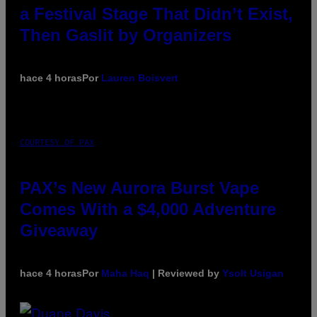
a Festival Stage That Didn’t Exist,
Then Gaslit by Organizers
hace 4 horas
Por
Lauren Boisvert
COURTESY OF PAX
PAX’s New Aurora Burst Vape
Comes With a $4,000 Adventure
Giveaway
hace 4 horas
Por
Maha Haq
| Reviewed by
Ysolt Usigan