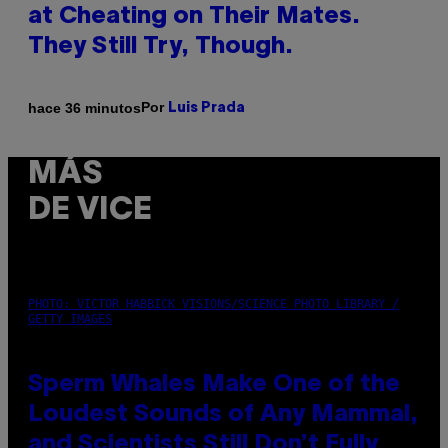
at Cheating on Their Mates.
They Still Try, Though.
Por
hace 36 minutos
Luis Prada
MÁS
DE VICE
PHOTO: VICTOR HABBICK VISIONS/SCIENCE PHOTO LIBRARY /
GETTY IMAGES
Sperm Whales Make One of the
Loudest Sounds of Any Mammal,
and Scientists Still Don’t Fully