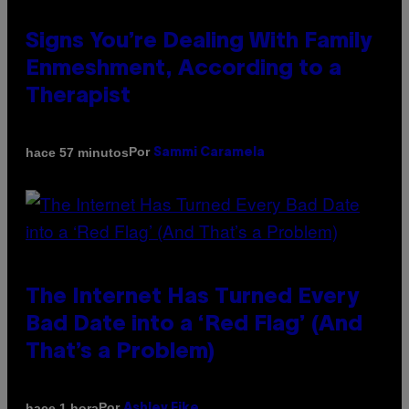
Signs You’re Dealing With Family
Enmeshment, According to a
Therapist
Por
hace 57 minutos
Sammi Caramela
The Internet Has Turned Every
Bad Date into a ‘Red Flag’ (And
That’s a Problem)
Por
hace 1 hora
Ashley Fike