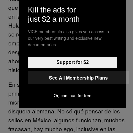
que sacaría el EP. Vince estuvo involucrado
Kill the ads for
en las primeras camadas de techno en
just $2 a month
Holanda, es un pionero de alguna manera,
VICE membership also gives you access to
se retiró de la música electrónica cuando
our very best writing and exclusive new
empezaron a »subir el pitch», bastantes años
documentaries.
después sacó música de nuevo y hasta
ahora está obteniendo reconocimiento, su
Support for $2
historia es bastante interesante.
See All Membership Plans
En sellos Mexicanos en 2014 saqué mi
primer LP en Maligna en CD, después este
Or, continue for free
mismo disco fue re-editado por Antime, una
disquera alemana. No sé qué pensar de los
sellos en México, algunos funcionan, muchos
fracasan, hay mucho ego, inclusive en las