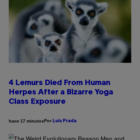
4 Lemurs Died From Human
Herpes After a Bizarre Yoga
Class Exposure
Por
hace 17 minutos
Luis Prada