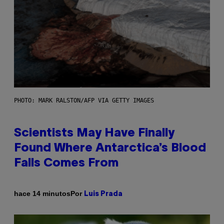
PHOTO: MARK RALSTON/AFP VIA GETTY IMAGES
Scientists May Have Finally
Found Where Antarctica’s Blood
Falls Comes From
Por
hace 14 minutos
Luis Prada