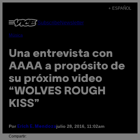
Saltar
+ ESPAÑOL
al
Abrir
Subscribe
Newsletter
contenido
Menú
Música
Una entrevista con
AAAA a propósito de
su próximo video
“WOLVES ROUGH
KISS”
Por
julio 28, 2016, 11:02am
Erich E. Mendoza
Compartir: