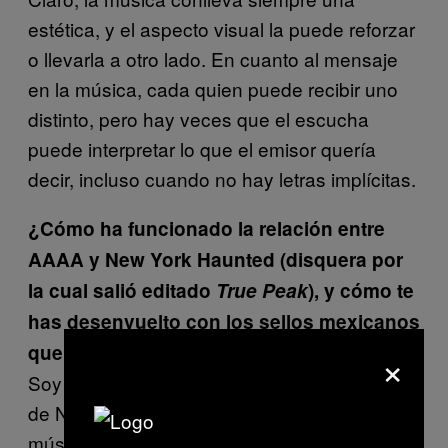
estética, y el aspecto visual la puede reforzar
o llevarla a otro lado. En cuanto al mensaje
en la música, cada quien puede recibir uno
distinto, pero hay veces que el escucha
puede interpretar lo que el emisor quería
decir, incluso cuando no hay letras implícitas.
¿Cómo ha funcionado la relación entre
AAAA y New York Haunted (disquera por
la cual salió editado
True Peak
), y cómo te
has desenvuelto con los sellos mexicanos
×
que se acercan a tu música?
Soy fan de
Drvg Cvltvre
, el productor detras
de NYH, el año pasado escuché mucho su
música, le envié mi música y me respondió