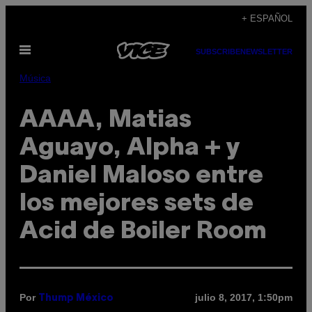
Saltar
+ ESPAÑOL
al
Abrir
contenido
SUBSCRIBE
NEWSLETTER
Menú
Música
AAAA, Matias
Aguayo, Alpha + y
Daniel Maloso entre
los mejores sets de
Acid de Boiler Room
Por
julio 8, 2017, 1:50pm
Thump México