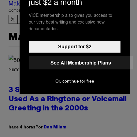
just $2 a month
Make Us Preferred In Top Stories
Compartir:
VICE membership also gives you access to
our very best writing and exclusive new
documentaries.
MÁS DE LO MISMO
Support for $2
See All Membership Plans
PHOTO BY GREGORY BOJORQUEZ/GETTY IMAGES
Or, continue for free
3 Songs That Were Commonly
Used As a Ringtone or Voicemail
Greeting in the 2000s
Por
hace 4 horas
Dan Milam