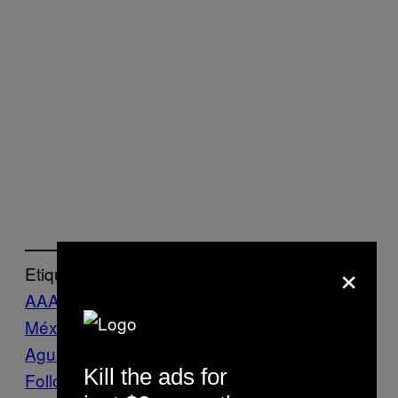
×
Etiquetado:
AAAA
alpha
boiler room
Boiler Room
México
Daniel Maloso
Matias
Aguayo
Noticias
Thump
Kill the ads for
Follow Us On Discover