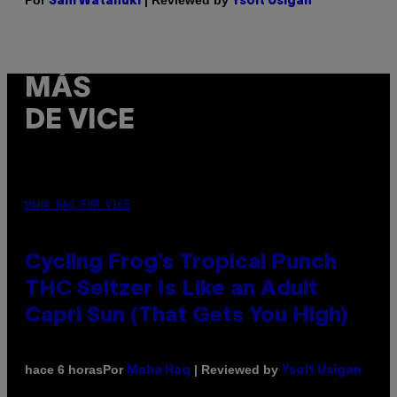
Por
| Reviewed by
Sam Watanuki
Ysolt Usigan
MÁS
DE VICE
MAHA HAQ FOR VICE
Cycling Frog’s Tropical Punch
THC Seltzer Is Like an Adult
Capri Sun (That Gets You High)
Por
| Reviewed by
hace 6 horas
Maha Haq
Ysolt Usigan