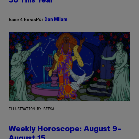
30 This Year
Por
hace 4 horas
Dan Milam
ILLUSTRATION BY REESA
Weekly Horoscope: August 9-
August 15