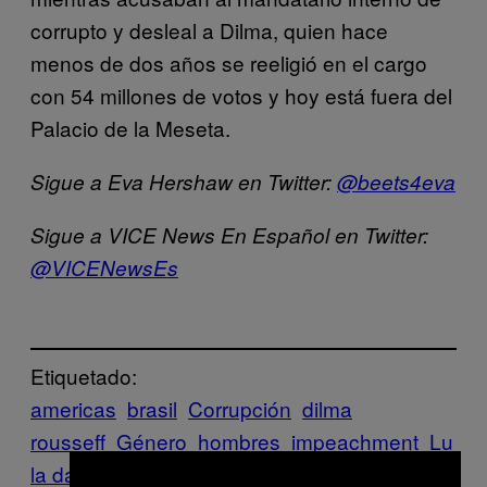
corrupto y desleal a Dilma, quien hace
menos de dos años se reeligió en el cargo
con 54 millones de votos y hoy está fuera del
Palacio de la Meseta.
Sigue a Eva Hershaw en Twitter:
@beets4eva
Sigue a VICE News En Español en Twitter:
@VICENewsEs
Etiquetado:
americas
brasil
Corrupción
dilma
rousseff
Género
hombres
impeachment
Lu
la da Silva
manifestaciones
Michel