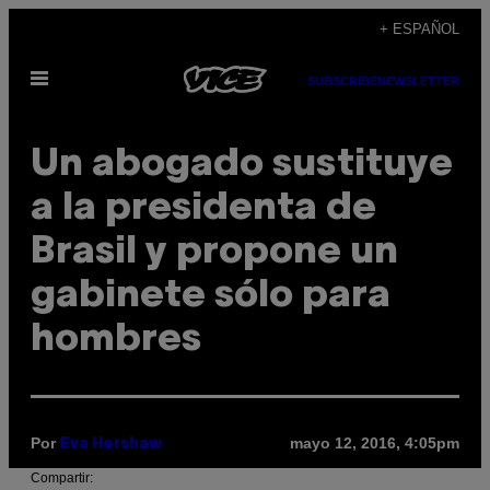
Saltar
+ ESPAÑOL
al
Abrir
contenido
SUBSCRIBE
NEWSLETTER
Menú
Un abogado sustituye
a la presidenta de
Brasil y propone un
gabinete sólo para
hombres
Por
mayo 12, 2016, 4:05pm
Eva Hershaw
Compartir: