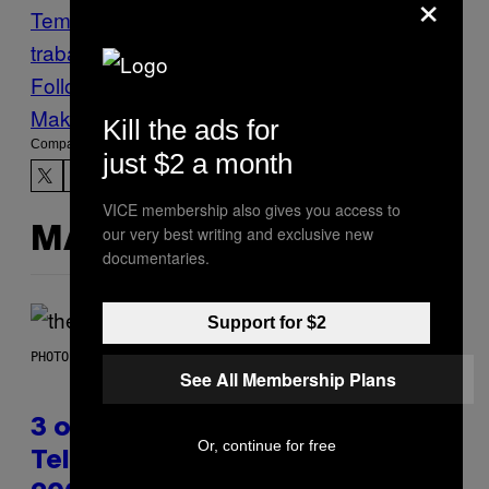
×
Temer
mujeres
partido de los
trabajadores
Politică
VICE News
Follow Us On Discover
Make Us Preferred In Top Stories
Kill the ads for
Compartir:
just $2 a month
VICE membership also gives you access to
our very best writing and exclusive new
MÁS DE LO MISMO
documentaries.
Support for $2
PHOTO BY JAMIE MCCARTHY/WIREIMAGE
See All Membership Plans
3 of the Best Alt-Rock
Or, continue for free
Television Theme Songs of the