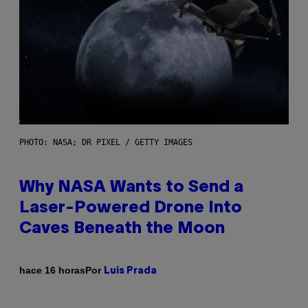
PHOTO: NASA; DR PIXEL / GETTY IMAGES
Why NASA Wants to Send a
Laser-Powered Drone Into
Caves Beneath the Moon
Por
hace 16 horas
Luis Prada