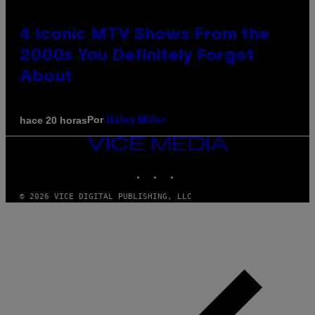
4 Iconic MTV Shows From the
2000s You Definitely Forgot
About
Por
hace 20 horas
Haley Miller
VICE
MEDIA
INSTAGRAM
TIKTOK
YOUTUBE
© 2026 VICE DIGITAL PUBLISHING, LLC