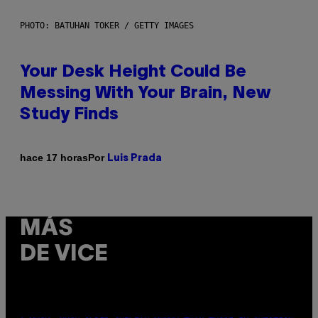
PHOTO: BATUHAN TOKER / GETTY IMAGES
Your Desk Height Could Be
Messing With Your Brain, New
Study Finds
Por
hace 17 horas
Luis Prada
MÁS
DE VICE