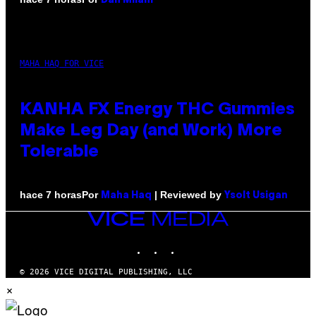
Dan Milam
MAHA HAQ FOR VICE
KANHA FX Energy THC Gummies
Make Leg Day (and Work) More
Tolerable
Por
| Reviewed by
hace 7 horas
Maha Haq
Ysolt Usigan
VICE
MEDIA
INSTAGRAM
TIKTOK
YOUTUBE
© 2026 VICE DIGITAL PUBLISHING, LLC
×