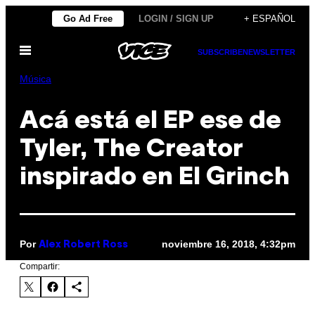
Saltar
Go Ad Free
LOGIN / SIGN UP
+ ESPAÑOL
al
Abrir
contenido
SUBSCRIBE
NEWSLETTER
Menú
Música
Acá está el EP ese de
Tyler, The Creator
inspirado en El Grinch
Por
noviembre 16, 2018, 4:32pm
Alex Robert Ross
Compartir: