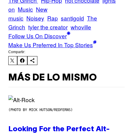
The Grinch’
Hip-Hop
hot chocolate
lights
on
Music
New
music
Noisey
Rap
santigold
The
Grinch
tyler the creator
whoville
Follow Us On Discover
Make Us Preferred In Top Stories
Compartir:
MÁS DE LO MISMO
(PHOTO BY MICK HUTSON/REDFERNS)
Looking For the Perfect Alt-