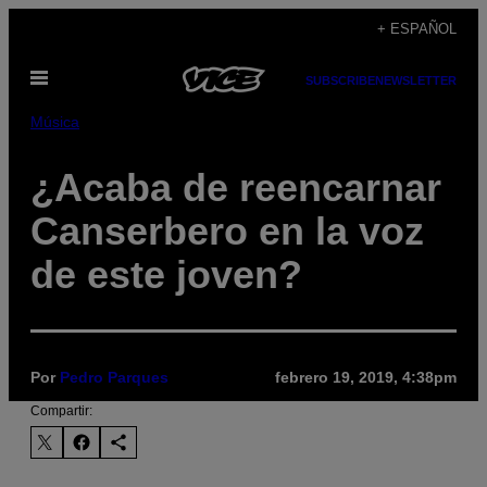
Saltar
+ ESPAÑOL
al
Abrir
contenido
SUBSCRIBE
NEWSLETTER
Menú
Música
¿Acaba de reencarnar
Canserbero en la voz
de este joven?
Por
Pedro Parques
febrero 19, 2019, 4:38pm
Compartir: