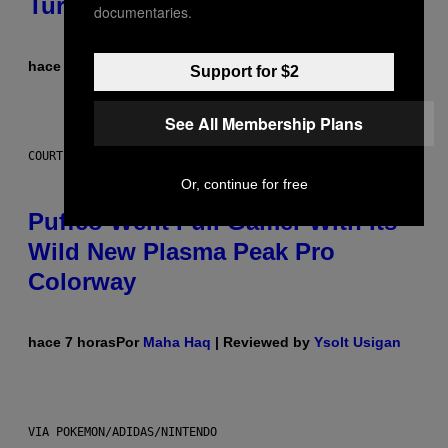
Turning 30 This Year
documentaries.
hace 6 horas
Por
Dan Milam
Support for $2
See All Membership Plans
COURTESY OF PUFFCO
Or, continue for free
Puffco Went Full Gamer With Its
Wild New Plasma Peak Pro
Colorway
hace 7 horas
Por
Maha Haq
| Reviewed by
Ysolt Usigan
VIA POKEMON/ADIDAS/NINTENDO