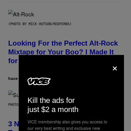
(PHOTO BY MICK HUTSON/REDFERNS)
Looking For the Perfect Alt-Rock
Mixtape for Your Boo? I Made It
for You Already
×
hace 6 horas
Por
Lauren Boisvert
Kill the ads for
PHOTO BY NIELS VAN IPEREN/GETTY IMAGES
just $2 a month
VICE membership also gives you access to
3 No-Skip Britpop Albums
our very best writing and exclusive new