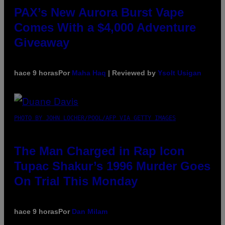
PAX’s New Aurora Burst Vape
Comes With a $4,000 Adventure
Giveaway
hace 9 horas
Por
Maha Haq
| Reviewed by
Ysolt Usigan
PHOTO BY JOHN LOCHER/POOL/AFP VIA GETTY IMAGES
The Man Charged in Rap Icon
Tupac Shakur’s 1996 Murder Goes
On Trial This Monday
hace 9 horas
Por
Dan Milam