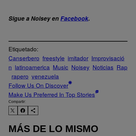
Sigue a Noisey en
Facebook
.
Etiquetado:
Canserbero
freestyle
imitador
Improvisació
n
latinoamerica
Music
Noisey
Noticias
Rap
rapero
venezuela
Follow Us On Discover
Make Us Preferred In Top Stories
Compartir:
MÁS DE LO MISMO