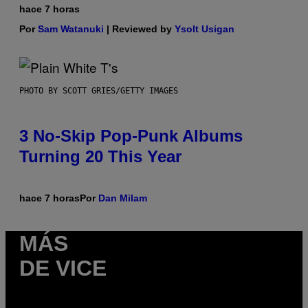
hace 7 horas
Por
Sam Watanuki
| Reviewed by
Ysolt Usigan
PHOTO BY SCOTT GRIES/GETTY IMAGES
3 No-Skip Pop-Punk Albums
Turning 20 This Year
hace 7 horas
Por
Dan Milam
MÁS
DE VICE