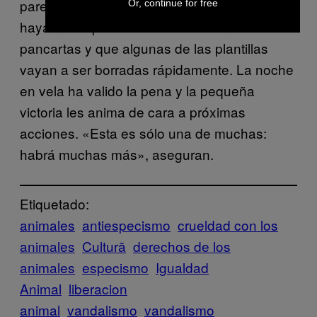
parece importarles que a las pocas horas
Or, continue for free
hayan desaparecido dos de las cinco
pancartas y que algunas de las plantillas
vayan a ser borradas rápidamente. La noche
en vela ha valido la pena y la pequeña
victoria les anima de cara a próximas
acciones. «Esta es sólo una de muchas:
habrá muchas más», aseguran.
Etiquetado:
animales
antiespecismo
crueldad con los
animales
Cultură
derechos de los
animales
especismo
Igualdad
Animal
liberacion
animal
vandalismo
vandalismo