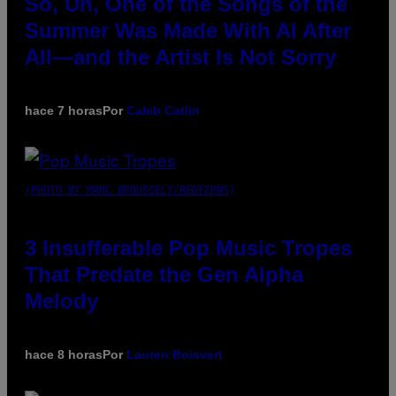
So, Uh, One of the Songs of the
Summer Was Made With AI After
All—and the Artist Is Not Sorry
hace 7 horas
Por
Caleb Catlin
(PHOTO BY MARC BROUSSELY/REDFERNS)
3 Insufferable Pop Music Tropes
That Predate the Gen Alpha
Melody
hace 8 horas
Por
Lauren Boisvert