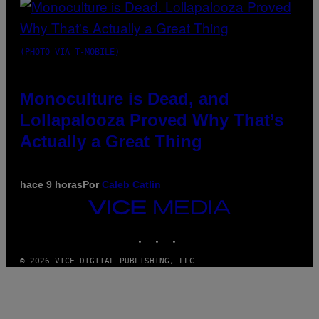
(PHOTO VIA T-MOBILE)
Monoculture is Dead, and
Lollapalooza Proved Why That’s
Actually a Great Thing
hace 9 horas
Por
Caleb Catlin
VICE
MEDIA
INSTAGRAM
TIKTOK
YOUTUBE
© 2026 VICE DIGITAL PUBLISHING, LLC