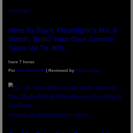
FLESHLIGHT
How To Stack Fleshlight’s Mix &
Match, Build Your Own Combo
Sales Up To 30%
hace 7 horas
Por
Sam Watanuki
| Reviewed by
Ysolt Usigan
(PHOTO BY TIM MOSENFELDER/GETTY IMAGES)