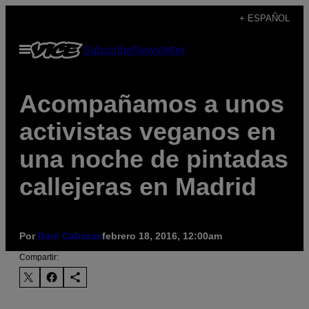
Saltar
+ ESPAÑOL
al
Abrir
Subscribe
Newsletter
contenido
Menú
Acompañamos a unos
activistas veganos en
una noche de pintadas
callejeras en Madrid
Por
Dani Cabezas
febrero 18, 2016, 12:00am
Compartir: