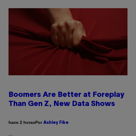
Boomers Are Better at Foreplay
Than Gen Z, New Data Shows
Por
hace 2 horas
Ashley Fike