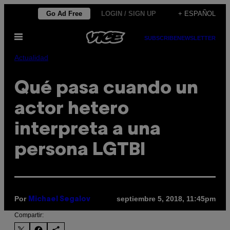
Saltar
Go Ad Free
LOGIN / SIGN UP
+ ESPAÑOL
al
Abrir
contenido
SUBSCRIBE
NEWSLETTER
Menú
Actualidad
Qué pasa cuando un
actor hetero
interpreta a una
persona LGTBI
Por
septiembre 5, 2018, 11:45pm
Michael Segalov
Compartir: