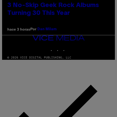
3 No-Skip Geek Rock Albums
Turning 30 This Year
Por
hace 3 horas
Dan Milam
VICE
MEDIA
INSTAGRAM
TIKTOK
YOUTUBE
© 2026 VICE DIGITAL PUBLISHING, LLC