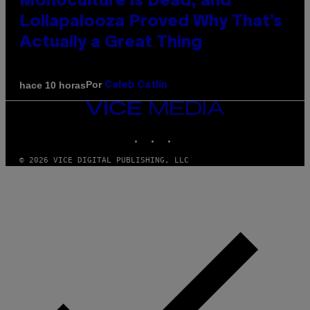
Monoculture is Dead, and
Lollapalooza Proved Why That’s
Actually a Great Thing
Por
hace 10 horas
Caleb Catlin
VICE
MEDIA
INSTAGRAM
TIKTOK
YOUTUBE
© 2026 VICE DIGITAL PUBLISHING, LLC