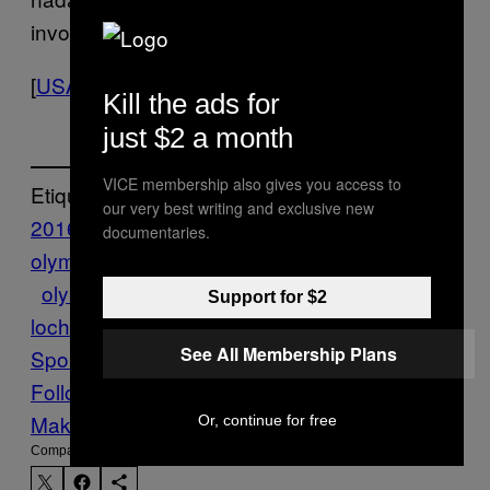
involucradas y… eso es todo, supongo.
[
USA Today
]
Kill the ads for
just $2 a month
VICE membership also gives you access to
Etiquetado:
our very best writing and exclusive new
2016
documentaries.
olympics
brazil
Highlights
jeah
lochtegate
olympics rio olympics
Rio 2016
ryan
Support for $2
lochte
Sports
u.s. swimming
usoc
VICE
See All Membership Plans
Sports
Follow Us On Discover
Make Us Preferred In Top Stories
Or, continue for free
Compartir: