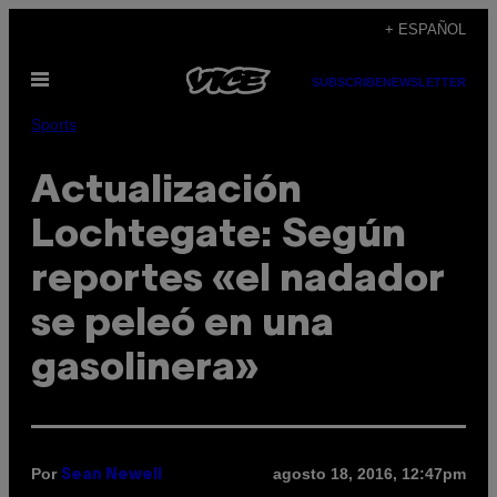
Saltar
+ ESPAÑOL
al
Abrir
contenido
SUBSCRIBE
NEWSLETTER
Menú
Sports
Actualización
Lochtegate: Según
reportes «el nadador
se peleó en una
gasolinera»
Por
agosto 18, 2016, 12:47pm
Sean Newell