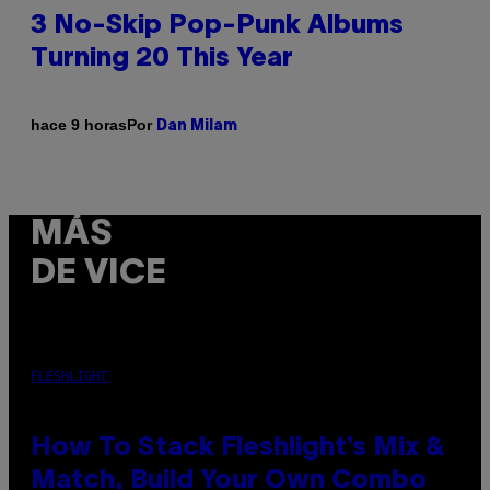
3 No-Skip Pop-Punk Albums
Turning 20 This Year
Por
hace 9 horas
Dan Milam
MÁS
DE VICE
FLESHLIGHT
How To Stack Fleshlight’s Mix &
Match, Build Your Own Combo