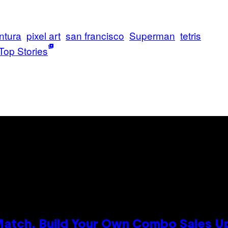
ntura
pixel art
san francisco
Superman
tetris
Top Stories
 Match, Build Your Own Combo Sales 