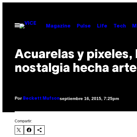
Saltar
al
contenido
Abrir
Magazine
Pulse
Life
Tech
M
Menú
Acuarelas y pixeles, 
nostalgia hecha arte
Por
septiembre 16, 2015, 7:25pm
Beckett Mufson
Compartir: