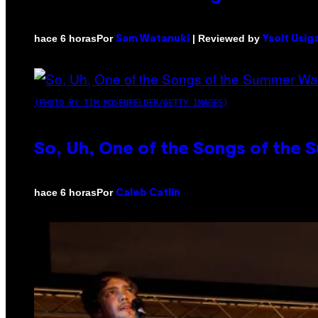
Por
| Reviewed by
hace 6 horas
Sam Watanuki
Ysolt Usig
(PHOTO BY TIM MOSENFELDER/GETTY IMAGES)
So, Uh, One of the Songs of the 
Por
hace 6 horas
Caleb Catlin