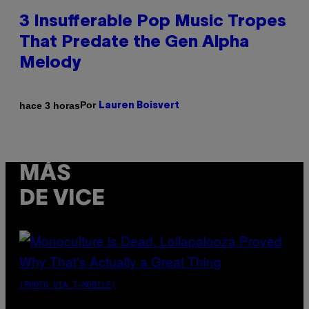
3 Insufferable Pop Music Tropes
That Predate the Gen Alpha
Melody
Por
hace 3 horas
Lauren Boisvert
MÁS
DE VICE
(PHOTO VIA T-MOBILE)