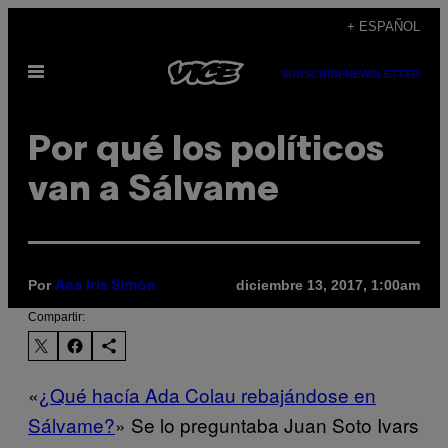
Saltar
+ ESPAÑOL
al
Abrir
contenido
SUBSCRIBE
NEWSLETTER
Menú
Por qué los políticos
van a Sálvame
Por
diciembre 13, 2017, 1:00am
Ana Iris Simón
Compartir:
«
¿Qué hacía Ada Colau rebajándose en
Sálvame?
» Se lo preguntaba Juan Soto Ivars