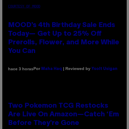
COURTESY OF MOOD
MOOD’s 4th Birthday Sale Ends
Today— Get Up to 25% Off
Prerolls, Flower, and More While
You Can
Por
| Reviewed by
hace 3 horas
Maha Haq
Ysolt Usigan
Two Pokemon TCG Restocks
Are Live On Amazon—Catch ‘Em
Before They’re Gone