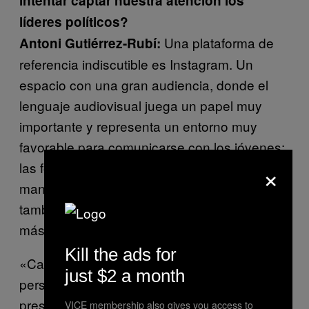
intentar captar nuestra atención los
líderes políticos?
Una plataforma de
Antoni Gutiérrez-Rubí:
referencia indiscutible es Instagram. Un
espacio con una gran audiencia, donde el
lenguaje audiovisual juega un papel muy
importante y representa un entorno muy
favorable para comunicarse con los jóvenes:
×
las fotos, los stories, los vídeos… Son una
manera de transmitir mensajes políticos, pero
también para mostrar la cara más cotidiana,
más humana de los líderes.
Kill the ads for
«Cada vez más interesa el político como
just $2 a month
persona y menos las siglas bajo las que se
presenta»
VICE membership also gives you access to