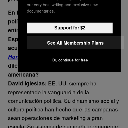
our very best writing and exclusive new
documentaries.
En Estados Unidos es muy común que los
políticos aparezcan en programas de
Support for $2
entretenimiento o magazines, pero en
España es relativamente nuevo que
See All Membership Plans
acudan al programa de Ana Rosa, a
El
Hormiguero
o a
Sálvame
. ¿Qué hay de
Or, continue for free
diferente en nuestra cultura política y la
americana?
EE. UU. siempre ha
David Iglesias:
representado la vanguardia de la
comunicación política. Su dinamismo social y
cultura política han hecho que las campañas
sean operaciones de marketing a gran
escala. Su sistema de campaña permanente,