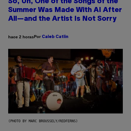
So, Uh, One of the Songs of the
Summer Was Made With AI After
All—and the Artist Is Not Sorry
Por
hace 2 horas
Caleb Catlin
(PHOTO BY MARC BROUSSELY/REDFERNS)