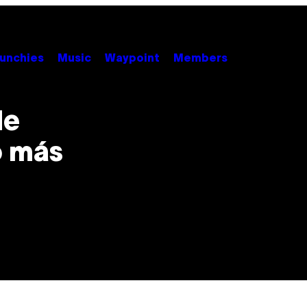
unchies
Music
Waypoint
Members
de
o más