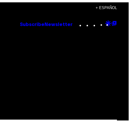
+ ESPAÑOL
Instagram
TikTok
YouTube
Google
Goog
Subscribe
Newsletter
Discove
Top
Posts