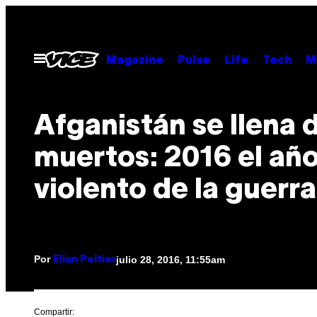
Saltar
al
contenido
Abrir
Magazine
Pulse
Life
Tech
M
Menú
Afganistán se llena 
muertos: 2016 el añ
violento de la guerra
Por
julio 28, 2016, 11:55am
Elian Peltier
Compartir: