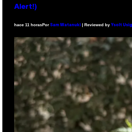
Alert!)
Por
| Reviewed by
hace 11 horas
Sam Watanuki
Ysolt Usi