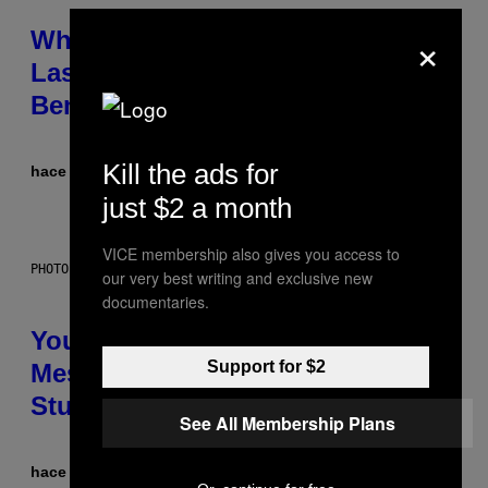
×
Why NASA Wants to Send a
Laser-Powered Drone Into Caves
Beneath the Moon
Kill the ads for
hace 7 horas
Por
Luis Prada
just $2 a month
VICE membership also gives you access to
PHOTO: BATUHAN TOKER / GETTY IMAGES
our very best writing and exclusive new
documentaries.
Your Desk Height Could Be
Support for $2
Messing With Your Brain, New
Study Finds
See All Membership Plans
hace 7 horas
Por
Luis Prada