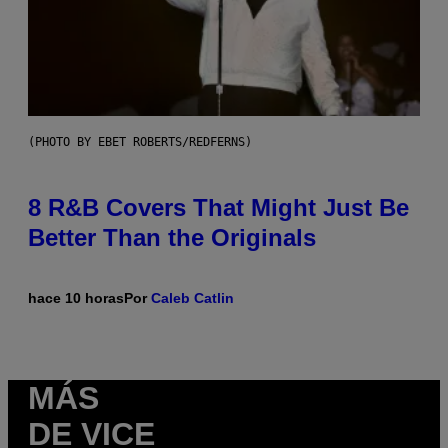
(PHOTO BY EBET ROBERTS/REDFERNS)
8 R&B Covers That Might Just Be
Better Than the Originals
hace 10 horas
Por
Caleb Catlin
MÁS
DE VICE