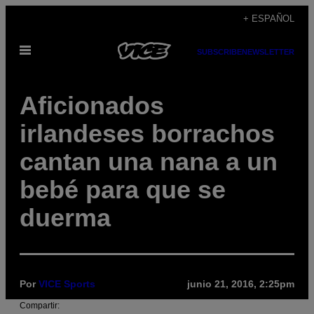
Saltar
+ ESPAÑOL
al
Abrir
contenido
SUBSCRIBE
NEWSLETTER
Menú
Aficionados
irlandeses borrachos
cantan una nana a un
bebé para que se
duerma
Por
VICE Sports
junio 21, 2016, 2:25pm
Compartir: