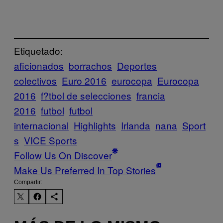
Etiquetado:
aficionados
borrachos
Deportes
colectivos
Euro 2016
eurocopa
Eurocopa
2016
f?tbol de selecciones
francia
2016
futbol
futbol
internacional
Highlights
Irlanda
nana
Sport
s
VICE Sports
Follow Us On Discover
Make Us Preferred In Top Stories
Compartir: