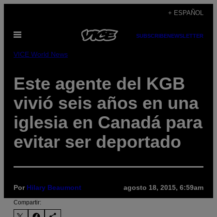
Saltar
+ ESPAÑOL
al
Abrir
contenido
SUBSCRIBE
NEWSLETTER
Menú
VICE World News
Este agente del KGB
vivió seis años en una
iglesia en Canadá para
evitar ser deportado
Por
Hilary Beaumont
agosto 18, 2015, 6:59am
Compartir: