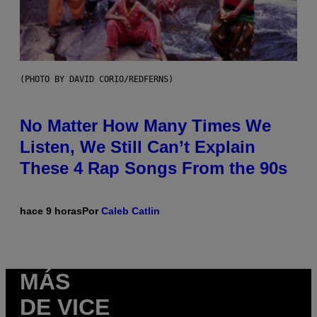
(PHOTO BY DAVID CORIO/REDFERNS)
No Matter How Many Times We
Listen, We Still Can’t Explain
These 4 Rap Songs From the 90s
hace 9 horas
Por
Caleb Catlin
MÁS
DE VICE