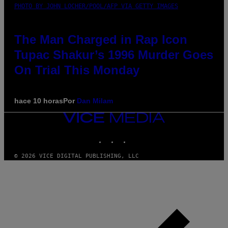
PHOTO BY JOHN LOCHER/POOL/AFP VIA GETTY IMAGES
The Man Charged in Rap Icon
Tupac Shakur’s 1996 Murder Goes
On Trial This Monday
hace 10 horas
Por
Dan Milam
VICE
MEDIA
INSTAGRAM
TIKTOK
YOUTUBE
© 2026 VICE DIGITAL PUBLISHING, LLC