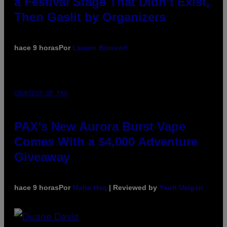
a Festival Stage That Didn’t Exist,
Then Gaslit by Organizers
hace 9 horas
Por
Lauren Boisvert
COURTESY OF PAX
PAX’s New Aurora Burst Vape
Comes With a $4,000 Adventure
Giveaway
hace 9 horas
Por
Maha Haq
| Reviewed by
Ysolt Usigan