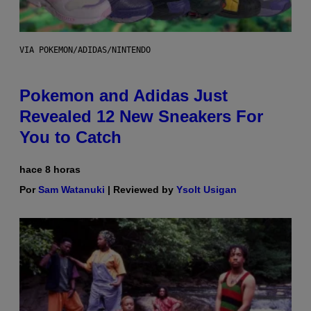
VIA POKEMON/ADIDAS/NINTENDO
Pokemon and Adidas Just
Revealed 12 New Sneakers For
You to Catch
hace 8 horas
Por
Sam Watanuki
| Reviewed by
Ysolt Usigan