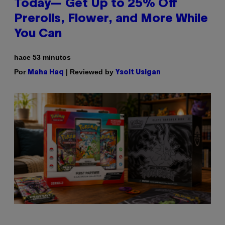
Today— Get Up to 25% Off
Prerolls, Flower, and More While
You Can
hace 53 minutos
Por
| Reviewed by
Maha Haq
Ysolt Usigan