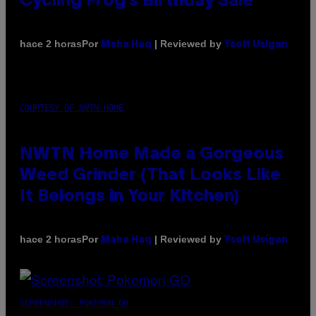
Cycling Frog’s Birthday Sale
Por
| Reviewed by
hace 2 horas
Maha Haq
Ysolt Usigan
COURTESY OF NWTN HOME
NWTN Home Made a Gorgeous
Weed Grinder (That Looks Like
It Belongs in Your Kitchen)
Por
| Reviewed by
hace 2 horas
Maha Haq
Ysolt Usigan
SCREENSHOT: POKEMON GO