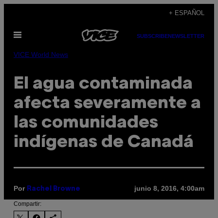
Saltar
+ ESPAÑOL
al
Abrir
contenido
SUBSCRIBE
NEWSLETTER
Menú
VICE World News
El agua contaminada
afecta severamente a
las comunidades
indígenas de Canadá
Por
junio 8, 2016, 4:00am
Rachel Browne
Compartir: