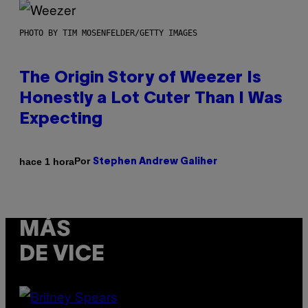
PHOTO BY TIM MOSENFELDER/GETTY IMAGES
The Origin Story of Weezer Is
Honestly a Lot Cuter Than I Was
Expecting
Por
hace 1 hora
Stephen Andrew Galiher
MÁS
DE VICE