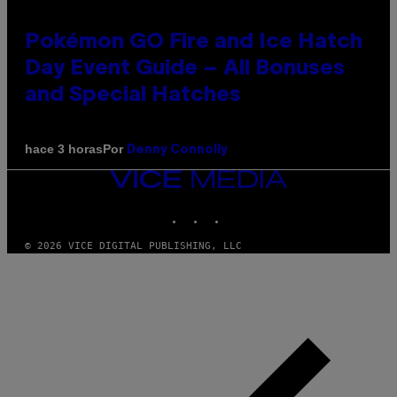
Pokémon GO Fire and Ice Hatch
Day Event Guide – All Bonuses
and Special Hatches
Por
hace 3 horas
Denny Connolly
VICE
MEDIA
INSTAGRAM
TIKTOK
YOUTUBE
© 2026 VICE DIGITAL PUBLISHING, LLC