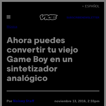
Saltar
+ ESPAÑOL
al
Abrir
contenido
SUBSCRIBE
NEWSLETTER
Menú
Música
Ahora puedes
convertir tu viejo
Game Boy en un
sintetizador
analógico
Por
noviembre 13, 2016, 2:33pm
Noisey Staff