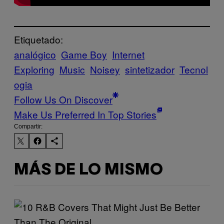
Etiquetado:
analógico
Game Boy
Internet
Exploring
Music
Noisey
sintetizador
Tecnol
ogia
Follow Us On Discover
Make Us Preferred In Top Stories
Compartir:
MÁS DE LO MISMO