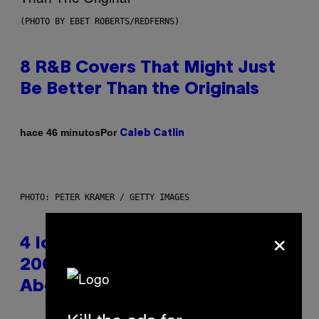
(PHOTO BY EBET ROBERTS/REDFERNS)
8 R&B Covers That Might Just
Be Better Than the Originals
Por
hace 46 minutos
Caleb Catlin
PHOTO: PETER KRAMER / GETTY IMAGES
×
4 Iconic MTV Shows From the
2000s You Definitely Forgot
About