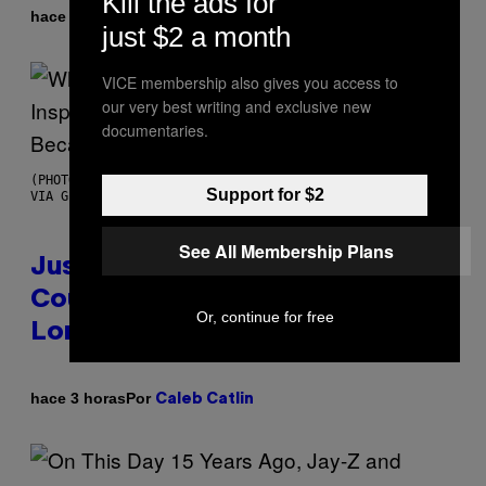
Kill the ads for
Por
hace 1 hora
Haley Miller
just $2 a month
VICE membership also gives you access to
our very best writing and exclusive new
documentaries.
(PHOTO BY CHRISTOPHER POLK/NBCU PHOTO BANK/NBCUNIVERSAL
Support for $2
VIA GETTY IMAGES)
See All Membership Plans
Justin Timberlake Released a
Country-Inspired Album in 2018
Or, continue for free
Long Before It Became a Trend
Por
hace 3 horas
Caleb Catlin