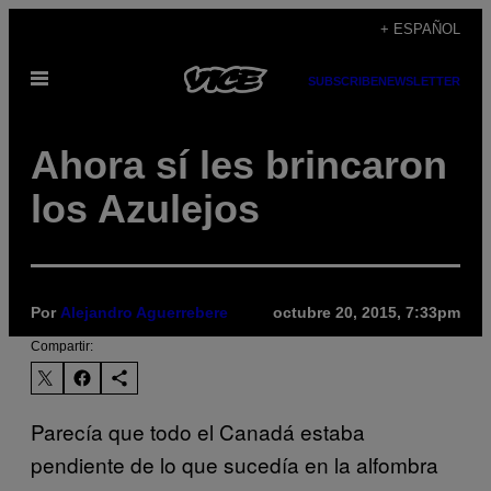
Saltar
+ ESPAÑOL
al
Abrir
contenido
SUBSCRIBE
NEWSLETTER
Menú
​Ahora sí les brincaron
los Azulejos
Por
Alejandro Aguerrebere
octubre 20, 2015, 7:33pm
Compartir:
Parecía que todo el Canadá estaba
pendiente de lo que sucedía en la alfombra