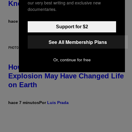
Know Why
our very best writing and exclusive new
documentaries.
hace 2 minutos
Por
Luis Prada
Support for $2
See All Membership Plans
PHOTO: DBENITOSTOCK / GETTY IMAGES
Or, continue for free
How a 540-Million-Year-Old Poop
Explosion May Have Changed Life
on Earth
hace 7 minutos
Por
Luis Prada