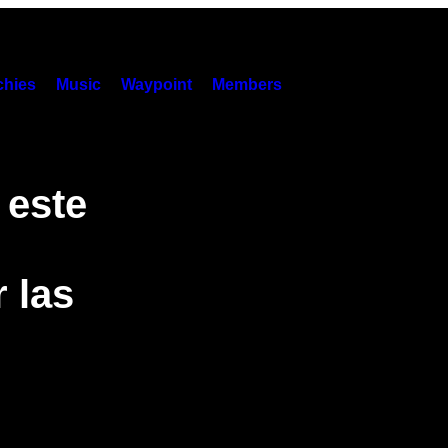
hies
Music
Waypoint
Members
 este
 las