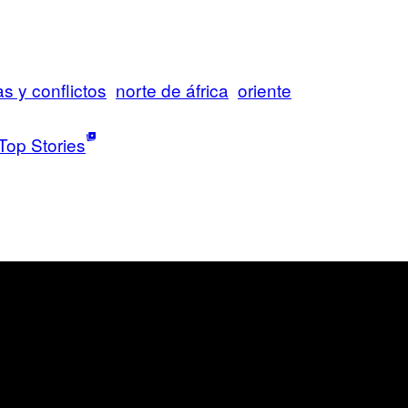
s y conflictos
norte de áfrica
oriente
Top Stories