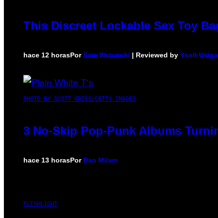
This Discreet Lockable Sex Toy Ba
hace 12 horas
Por
Sam Watanuki
| Reviewed by
Ysolt Usig
PHOTO BY SCOTT GRIES/GETTY IMAGES
3 No-Skip Pop-Punk Albums Turnin
hace 13 horas
Por
Dan Milam
FLESHLIGHT