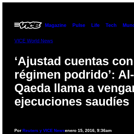
Saltar
al
contenido
Abrir
Magazine
Pulse
Life
Tech
Munc
Menú
VICE World News
‘Ajustad cuentas con
régimen podrido’: Al-
Qaeda llama a vengar
ejecuciones saudíes
Por
Reuters y VICE News
enero 15, 2016, 9:36am