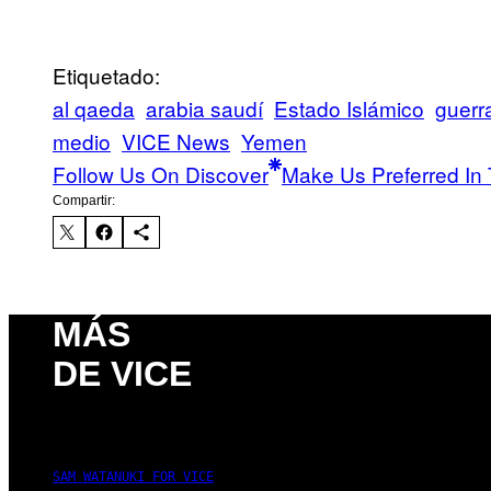
Etiquetado:
al qaeda
arabia saudí
Estado Islámico
guerra
medio
VICE News
Yemen
Follow Us On Discover
Make Us Preferred In 
Compartir:
MÁS
DE VICE
SAM WATANUKI FOR VICE