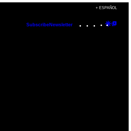
+ ESPAÑOL
Instagram
TikTok
YouTube
Google
Googl
Subscribe
Newsletter
Discover
Top
Posts