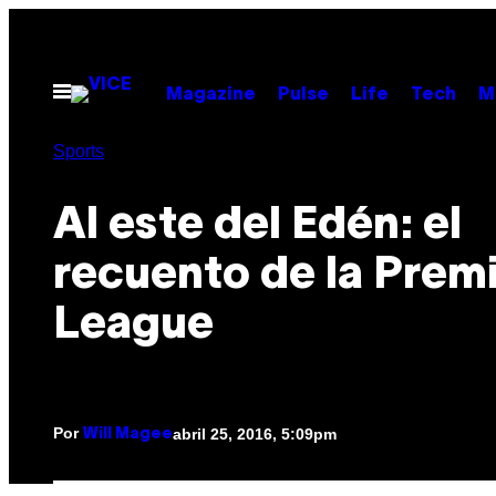
Saltar
al
contenido
Abrir
Magazine
Pulse
Life
Tech
M
Menú
Sports
Al este del Edén: el
recuento de la Prem
League
Por
abril 25, 2016, 5:09pm
Will Magee