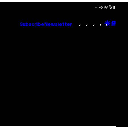
+ ESPAÑOL
Instagram
TikTok
YouTube
Google
Goog
Subscribe
Newsletter
Discove
Top
Posts