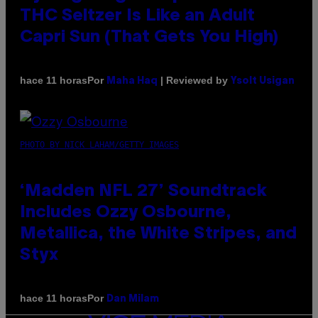
THC Seltzer Is Like an Adult
Capri Sun (That Gets You High)
Por
| Reviewed by
hace 11 horas
Maha Haq
Ysolt Usigan
PHOTO BY NICK LAHAM/GETTY IMAGES
‘Madden NFL 27’ Soundtrack
Includes Ozzy Osbourne,
Metallica, the White Stripes, and
Styx
Por
hace 11 horas
Dan Milam