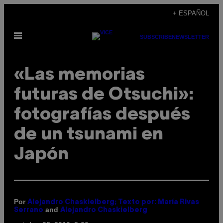
Saltar
+ ESPAÑOL
al
Abrir
contenido
SUBSCRIBE
NEWSLETTER
Menú
«Las memorias
futuras de Otsuchi»:
fotografías después
de un tsunami en
Japón
Por
Alejandro Chaskielberg; Texto por: María Rivas
and
Serrano
Alejandro Chaskielberg