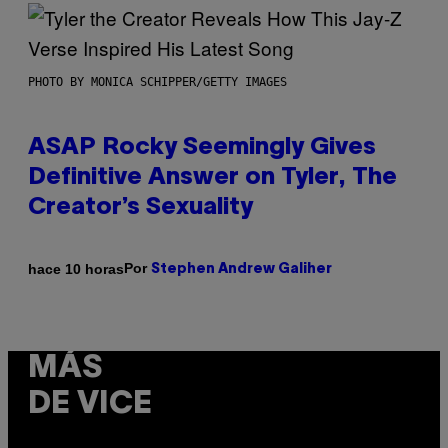
PHOTO BY MONICA SCHIPPER/GETTY IMAGES
ASAP Rocky Seemingly Gives
Definitive Answer on Tyler, The
Creator’s Sexuality
Por
hace 10 horas
Stephen Andrew Galiher
MÁS
DE VICE