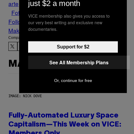
just $2 a month
arte
Cultură
exhibición
Fotografia
fotógrafo
Fotos
Japon
tsunami
Vice Blog
victimas
VICE membership also gives you access to
Follow Us On Discover
our very best writing and exclusive new
documentaries.
Make Us Preferred In Top Stories
Compartir:
Support for $2
See All Membership Plans
MÁS DE LO MISMO
Or, continue for free
IMAGE: NICK DOVE
Fully-Automated Luxury Space
Capitalism—This Week on VICE:
Members Only