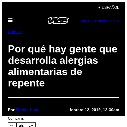
Saltar
+ ESPAÑOL
al
Abrir
contenido
SUBSCRIBE
NEWSLETTER
Menú
Comida
Por qué hay gente que
desarrolla alergias
alimentarias de
repente
Por
Shayla Love
febrero 12, 2019, 12:30am
Compartir: