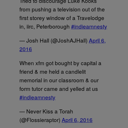
Tried to discourage Luke Kooks
from pushing a television out of the
first storey window of a Travelodge
in, iirc, Peterborough
#indieamnesty
— Josh Hall (@JoshAJHall)
April 6,
2016
When xfm got bought by capital a
friend & me held a candlelit
memorial in our classroom & our
form tutor came and yelled at us
#indieamnesty
— Never Kiss a Torah
(@Flossieraptor)
April 6, 2016