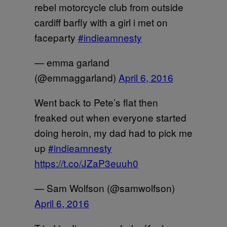
rebel motorcycle club from outside
cardiff barfly with a girl i met on
faceparty
#indieamnesty
— emma garland
(@emmaggarland)
April 6, 2016
Went back to Pete’s flat then
freaked out when everyone started
doing heroin, my dad had to pick me
up
#indieamnesty
https://t.co/JZaP3euuh0
— Sam Wolfson (@samwolfson)
April 6, 2016