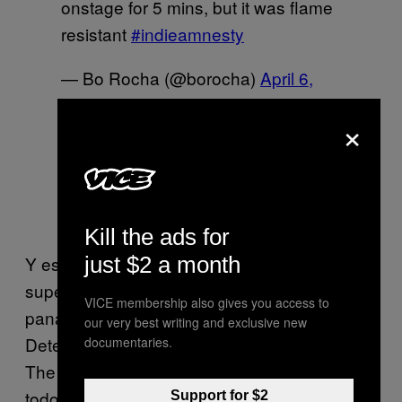
onstage for 5 mins, but it was flame
resistant
#indieamnesty
— Bo Rocha (@borocha)
April 6,
2016
×
Was in the coral
#indieamnesty
— Bill Ryder-Jones
(@BRyderJones)
April 6, 2016
Kill the ads for
Y eso logramos obtenerlo solo rascando la
just $2 a month
superficie. Si alguna vez usaste un blazer de
VICE membership also gives you access to
pana, seguiste el tour de The Pigeon
our very best writing and exclusive new
Detectives, o te besuqueaste a alguien de
documentaries.
The Automatic, haz algo decente y deja que
todo el mundo en el internet se entere. Este
Support for $2