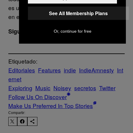
es un lugar seguro— estamos todos juntos
See All Membership Plans
en esto.
Sigue a Daisy en
Twitter
.
Or, continue for free
Etiquetado:
Editoriales
Features
indie
IndieAmnesty
Int
ernet
Exploring
Music
Noisey
secretos
Twitter
Follow Us On Discover
Make Us Preferred In Top Stories
Compartir: