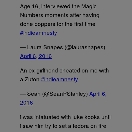
Age 16, interviewed the Magic
Numbers moments after having
done poppers for the first time
#indieamnesty
— Laura Snapes (@laurasnapes)
April 6, 2016
An ex-girlfriend cheated on me with
a Zuton
#indieamnesty
— Sean (@SeanPStanley)
April 6,
2016
i was infatuated with luke kooks until
i saw him try to set a fedora on fire