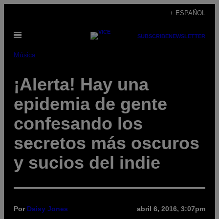
Saltar
+ ESPAÑOL
al
Abrir
contenido
SUBSCRIBE
NEWSLETTER
Menú
Música
¡Alerta! Hay una
epidemia de gente
confesando los
secretos más oscuros
y sucios del indie
Por
Daisy Jones
abril 6, 2016, 3:07pm