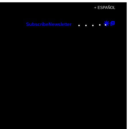
+ ESPAÑOL
Instagram
TikTok
YouTube
Google
Googl
Subscribe
Newsletter
Discover
Top
Posts