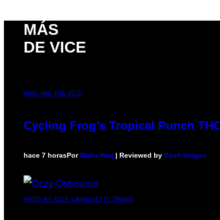
MÁS
DE VICE
MAHA HAQ FOR VICE
Cycling Frog’s Tropical Punch THC 
hace 7 horas
Por
Maha Haq
| Reviewed by
Ysolt Usigan
PHOTO BY NICK LAHAM/GETTY IMAGES