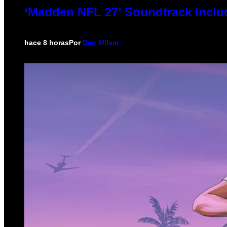
‘Madden NFL 27’ Soundtrack Includ
hace 8 horas
Por
Dan Milam