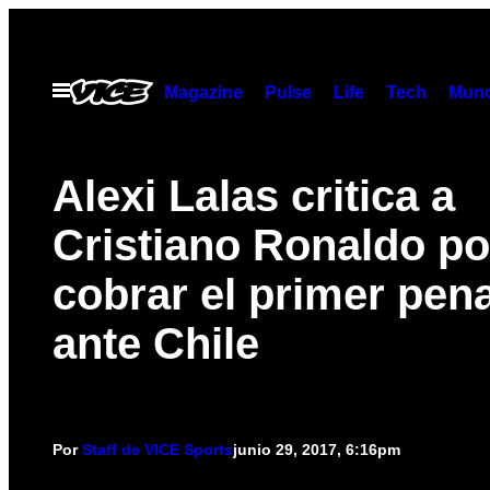
Saltar
al
contenido
Abrir
Magazine
Pulse
Life
Tech
Munc
Menú
Alexi Lalas critica a
Cristiano Ronaldo po
cobrar el primer pena
ante Chile
Por
Staff de VICE Sports
junio 29, 2017, 6:16pm