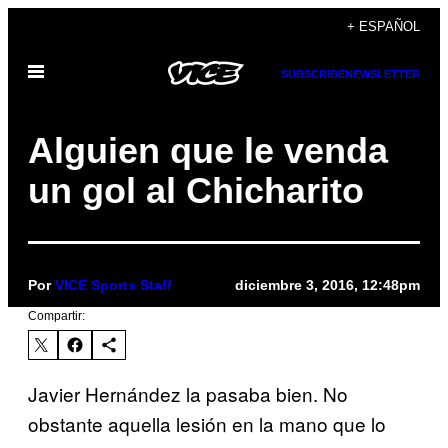
Saltar
+ ESPAÑOL
al
Abrir
contenido
SUBSCRIBE
NEWSLETTER
Menú
Alguien que le venda
un gol al Chicharito
Por
VICE Sports Staff
diciembre 3, 2016, 12:48pm
Compartir:
Javier Hernández la pasaba bien. No
obstante aquella lesión en la mano que lo