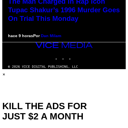
The Man Charged in Rap Icon
Tupac Shakur’s 1996 Murder Goes
On Trial This Monday
hace 9 horas
Por
Dan Milam
VICE
MEDIA
INSTAGRAM
TIKTOK
YOUTUBE
© 2026 VICE DIGITAL PUBLISHING, LLC
×
KILL THE ADS FOR
JUST $2 A MONTH