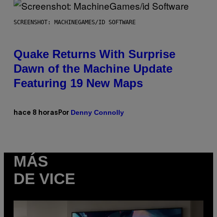
SCREENSHOT: MACHINEGAMES/ID SOFTWARE
Quake Returns With Surprise
Dawn of the Machine Update
Featuring 19 New Maps
Denny Connolly
hace 8 horas
Por
MÁS
DE VICE