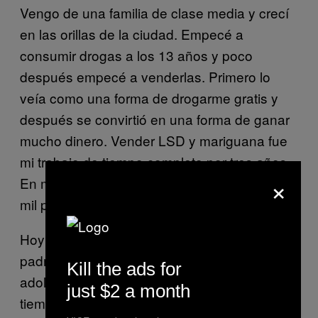
Vengo de una familia de clase media y crecí
en las orillas de la ciudad. Empecé a
consumir drogas a los 13 años y poco
después empecé a venderlas. Primero lo
veía como una forma de drogarme gratis y
después se convirtió en una forma de ganar
mucho dinero. Vender LSD y mariguana fue
mi trabajo de tiempo completo por tres años.
×
En mi mejor momento ganaba más de 350
mil pesos al mes.
Hoy en día tengo una buena relación con mis
padres pero fue muy difícil en mi
Kill the ads for
adolescencia porque estaba drogado todo el
just $2 a month
tiempo y siempre mentía. Tenían sus