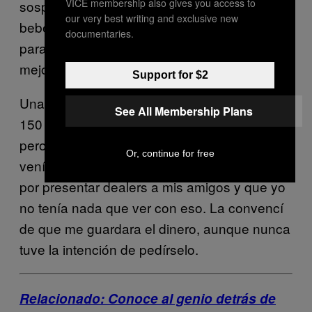
VICE membership also gives you access to
sospechas pero no querían creer que su
our very best writing and exclusive new
bebé fuera capaz de vender drogas. Es difícil
documentaries.
para los padres. Siempre quieren creer lo
mejor de sus hijos.
Support for $2
Una vez le pedí a mi mamá que me guardara
See All Membership Plans
150 mil pesos. Quería que se los quedara
pero ella no aceptó porque sabía de dónde
Or, continue for free
venía ese dinero. Le dije que me pagaban
por presentar dealers a mis amigos y que yo
no tenía nada que ver con eso. La convencí
de que me guardara el dinero, aunque nunca
tuve la intención de pedírselo.
Relacionado: Conoce al genio detrás de