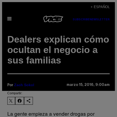
Saltar
+ ESPAÑOL
al
Abrir
contenido
SUBSCRIBE
NEWSLETTER
Menú
Dealers explican cómo
ocultan el negocio a
sus familias
Zach Sokol
marzo 15, 2016, 9:00am
Por
Compartir:
La gente empieza a vender drogas por