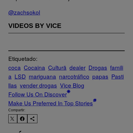
@zachsokol
VIDEOS BY VICE
Etiquetado:
coca
Cocaina
Cultură
dealer
Drogas
famili
a
LSD
mariguana
narcotráfico
papas
Pasti
llas
vender drogas
Vice Blog
Follow Us On Discover
Make Us Preferred In Top Stories
Compartir: