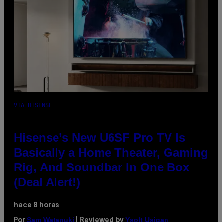
VIA HISENSE
Hisense’s New U6SF Pro TV Is
Basically a Home Theater, Gaming
Rig, And Soundbar In One Box
(Deal Alert!)
hace 8 horas
Sam Watanuki
Ysolt Usigan
Por
| Reviewed by