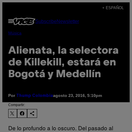
Saltar
+ ESPAÑOL
al
Abrir
Subscribe
Newsletter
contenido
Menú
Música
Alienata, la selectora
de Killekill, estará en
Bogotá y Medellín
Por
agosto 23, 2016, 5:10pm
Thump Colombia
Compartir:
De lo profundo a lo oscuro. Del pasado al