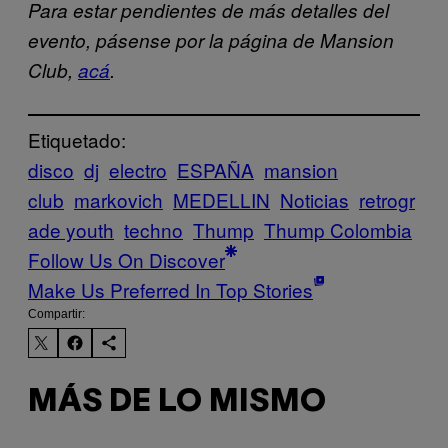
Para estar pendientes de más detalles del
evento, pásense por la página de Mansion
Club,
acá
.
Etiquetado:
disco
dj
electro
ESPAÑA
mansion
club
markovich
MEDELLIN
Noticias
retrogr
ade youth
techno
Thump
Thump Colombia
Follow Us On Discover
Make Us Preferred In Top Stories
Compartir:
MÁS DE LO MISMO