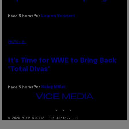
Por
hace 5 horas
Lauren Boisvert
PHOTO: E!
It’s Time for WWE to Bring Back
‘Total Divas’
Por
hace 5 horas
Haley Miller
VICE
MEDIA
INSTAGRAM
TIKTOK
YOUTUBE
© 2026 VICE DIGITAL PUBLISHING, LLC