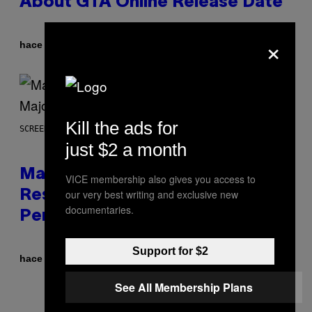
About GTA Online Release Date
×
Por
hace 1 hora
Brent Koepp
Kill the ads for
SCREENSHOT: PLAYSTATION, STEAM
just $2 a month
Marvel Tokon Developer
VICE membership also gives you access to
our very best writing and exclusive new
Responds to Major PC
documentaries.
Performance Issues
Support for $2
Por
hace 2 horas
Brent Koepp
See All Membership Plans