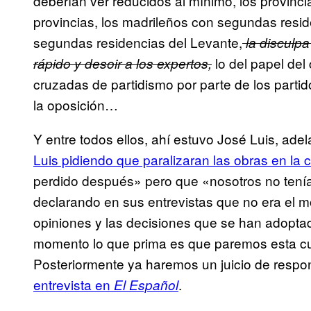
deberían ver reducidos al mínimo, los provin
provincias, los madrileños con segundas resi
segundas residencias del Levante,
la disculp
lo del papel del
rápido y desoir a los expertos,
cruzadas de partidismo por parte de los partid
la oposición…
Y entre todos ellos, ahí estuvo José Luis, ade
Luis pidiendo que paralizaran las obras en la c
perdido después» pero que «nosotros no tení
declarando en sus entrevistas que no era el mo
opiniones y las decisiones que se han adopta
momento lo que prima es que paremos esta cu
Posteriormente ya haremos un juicio de respon
entrevista en
.
El Español