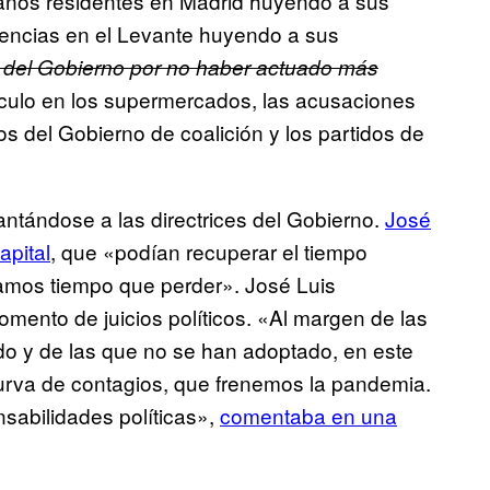
cianos residentes en Madrid huyendo a sus
dencias en el Levante huyendo a sus
a del Gobierno por no haber actuado más
 culo en los supermercados, las acusaciones
os del Gobierno de coalición y los partidos de
lantándose a las directrices del Gobierno.
José
apital
, que «podían recuperar el tiempo
amos tiempo que perder». José Luis
mento de juicios políticos. «Al margen de las
do y de las que no se han adoptado, en este
rva de contagios, que frenemos la pandemia.
sabilidades políticas»,
comentaba en una