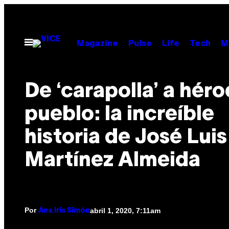
Saltar
al
contenido
Abrir
Magazine
Pulse
Life
Tech
M
Menú
De ‘carapolla’ a héro
pueblo: la increíble
historia de José Luis
Martínez Almeida
Por
abril 1, 2020, 7:11am
Ana Iris Simón