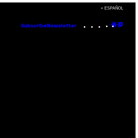
+ ESPAÑOL
Instagram
TikTok
YouTube
Google
Goog
Subscribe
Newsletter
Discove
Top
Posts