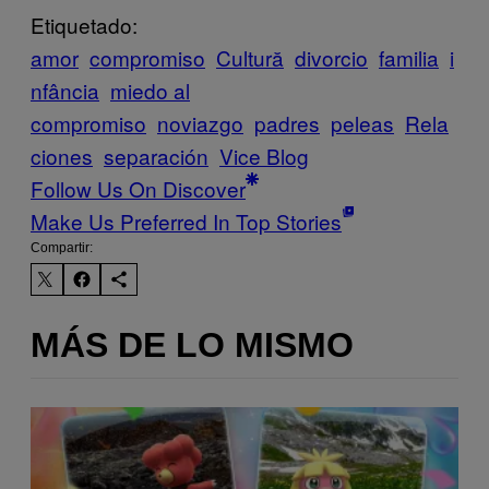
Etiquetado:
amor
compromiso
Cultură
divorcio
familia
i
nfância
miedo al
compromiso
noviazgo
padres
peleas
Rela
ciones
separación
Vice Blog
Follow Us On Discover
Make Us Preferred In Top Stories
Compartir:
MÁS DE LO MISMO