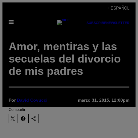
Saltar
+ ESPAÑOL
al
Abrir
contenido
SUBSCRIBE
NEWSLETTER
Menú
Amor, mentiras y las
secuelas del divorcio
de mis padres
Por
David Covucci
marzo 31, 2015, 12:00pm
Compartir: