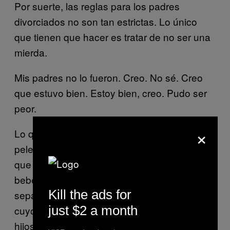
Por suerte, las reglas para los padres
divorciados no son tan estrictas. Lo único
que tienen que hacer es tratar de no ser una
mierda.
Mis padres no lo fueron. Creo. No sé. Creo
que estuvo bien. Estoy bien, creo. Pudo ser
peor.
×
Lo que sí sé es que sólo vi a mis padres
pelear en persona una vez. Es lo bueno de
que se hayan separado cuando aún era un
bebé. Nunca vi el alboroto antes de la
Kill the ads for
separación, a diferencia de mis amigos,
just $2 a month
cuyos padres se divorciaron cuando sus
hijos iban en secundaria, en preparatoria o