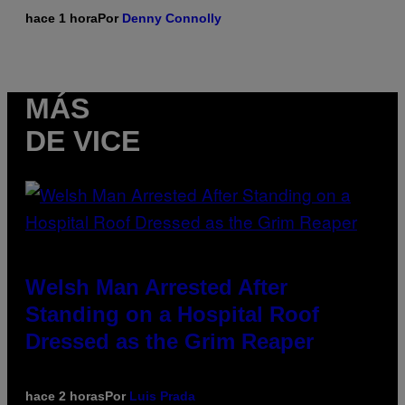
hace 1 hora
Por
Denny Connolly
MÁS
DE VICE
Welsh Man Arrested After
Standing on a Hospital Roof
Dressed as the Grim Reaper
hace 2 horas
Por
Luis Prada