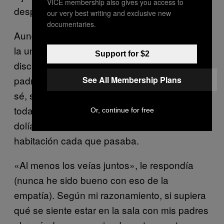
VICE membership also gives you access to
después. Y lo agradezco.
our very best writing and exclusive new
documentaries.
Aunque a veces no tanto. Cuando estaba en
la universidad, la chica con la que salía
Support for $2
discutía conmigo por la relación de nuestros
padres. Los suyos —quienes, hasta donde
See All Membership Plans
sé, siguen casados— pelearon a lo largo de
toda su infancia. Dijo que era horrible. Que le
Or, continue for free
dolía. Que corría a encerrarse en su
habitación cada que pasaba.
«Al menos los veías juntos», le respondía
(nunca he sido bueno con eso de la
empatía). Según mi razonamiento, si supiera
qué se siente estar en la sala con mis padres