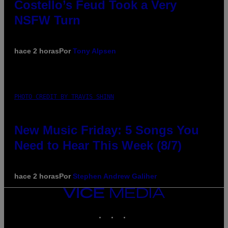
Costello’s Feud Took a Very
NSFW Turn
hace 2 horas
Por
Tony Alpsen
PHOTO CREDIT BY TRAVIS SHINN
New Music Friday: 5 Songs You
Need to Hear This Week (8/7)
hace 2 horas
Por
Stephen Andrew Galiher
VICE
MEDIA
INSTAGRAM
TIKTOK
YOUTUBE