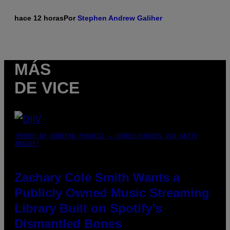
hace 12 horas
Por
Stephen Andrew Galiher
MÁS
DE VICE
(PHOTO BY ROBERTO PANUCCI – CORBIS/CORBIS VIA GETTY
IMAGES)
Zachary Cole Smith Wants a
Publicly Owned Music Streaming
Library Built on Spotify’s
Dismantled Bones