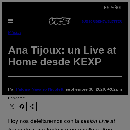
Saltar
+ ESPAÑOL
al
Abrir
contenido
SUBSCRIBE
NEWSLETTER
Menú
Música
Ana Tijoux: un Live at
Home desde KEXP
Por
Paloma Navarro Nicoletti
septiembre 30, 2020, 4:02pm
Compartir:
Hoy nos deleitaremos con la
sesión Live at
de la cantante y rapera chilena Ana
home