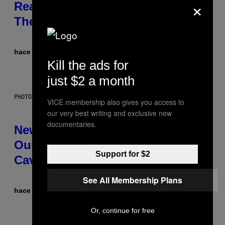
×
Reasons Couples End Up in
Therapy, According to an Expert
hace 1 hora
Por
Sammi Caramela
Kill the ads for
just $2 a month
PHOTO: CSA-PRINTSTOCK / GETTY IMAGES
VICE membership also gives you access to
our very best writing and exclusive new
documentaries.
New Study Reveals We Still Pick
Our Friends the Same Way
Support for $2
Cavemen Did
See All Membership Plans
hace 2 horas
Por
Luis Prada
Or, continue for free