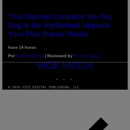
This Discreet Lockable Sex Toy
Bag Is the Nightstand Upgrade
Your Play Drawer Needs
hace 14 horas
Por
Sam Watanuki
| Reviewed by
Ysolt Usigan
VICE
MEDIA
INSTAGRAM
TIKTOK
YOUTUBE
© 2026 VICE DIGITAL PUBLISHING, LLC