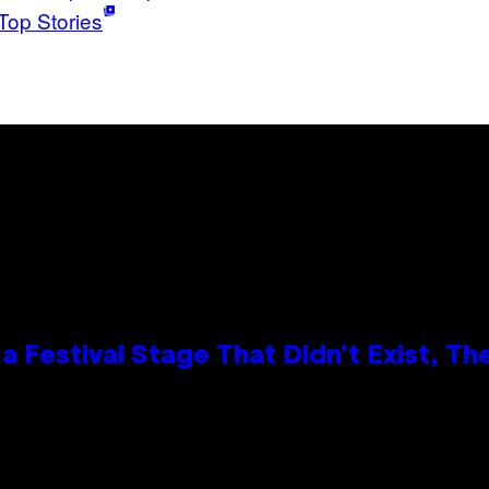
Top Stories
 Festival Stage That Didn’t Exist, Th