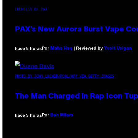
COURTESY OF PAX
PAX’s New Aurora Burst Vape Co
Por
| Reviewed by
hace 8 horas
Maha Haq
Ysolt Usigan
PHOTO BY JOHN LOCHER/POOL/AFP VIA GETTY IMAGES
The Man Charged in Rap Icon Tup
Por
hace 9 horas
Dan Milam