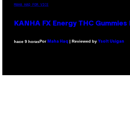
MAHA HAQ FOR VICE
KANHA FX Energy THC Gummies M
Por
| Reviewed by
hace 9 horas
Maha Haq
Ysolt Usigan