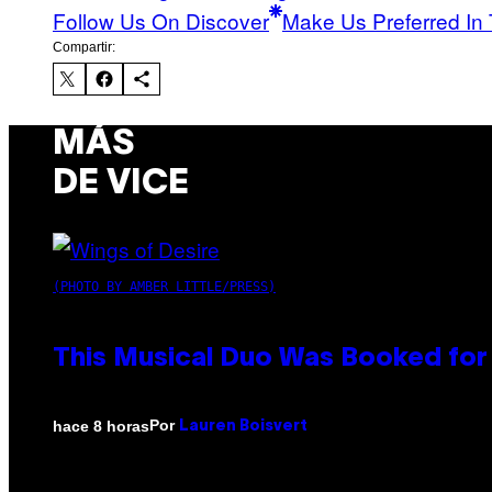
Follow Us On Discover
Make Us Preferred In 
Compartir:
MÁS
DE VICE
(PHOTO BY AMBER LITTLE/PRESS)
This Musical Duo Was Booked for a
Por
hace 8 horas
Lauren Boisvert