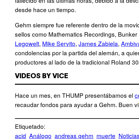
fallecido en las últimas horas, debido a la de
desde hace un tiempo.
Gehm siempre fue referente dentro de la movi
sellos como Mathematics Recordings, Bunker 
Legowelt
,
Mike Servito
,
James Zabiela
,
Ambiva
condolencias por la partida del alemán, a qu
productores al lado de la tradicional Roland 30
VIDEOS BY VICE
Hace un mes, en THUMP presentábamos el
c
recaudar fondos para ayudar a Gehm. Buen vi
Etiquetado:
acid
Análogo
andreas gehm
muerte
Noticia