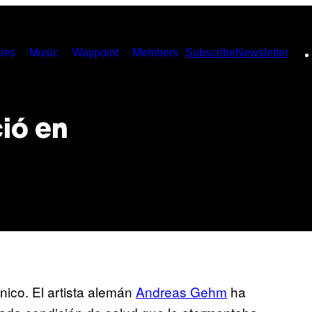
ies
Music
Waypoint
Members
Subscribe
Newsletter
ió en
nico. El artista alemán
Andreas Gehm
ha