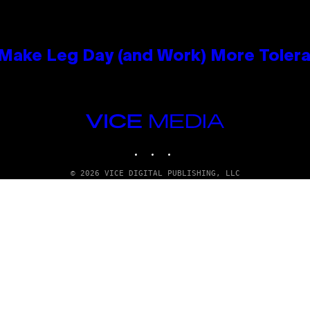
ake Leg Day (and Work) More Tolera
VICE
MEDIA
INSTAGRAM
TIKTOK
YOUTUBE
© 2026 VICE DIGITAL PUBLISHING, LLC