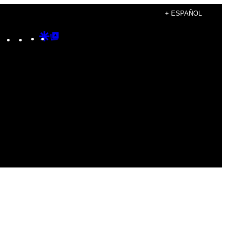
+ ESPAÑOL
Instagram
TikTok
YouTube
Google
Google
Discover
Top
Posts