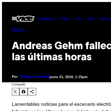
Saltar
al
Abrir
Magazine
Pulse
Life
Tech
Munch
contenido
Menú
Música
Andreas Gehm fallec
las últimas horas
Por
junio 21, 2016, 1:15pm
Thump Colombia
Compartir:
Lamentables noticias para el escenario electró