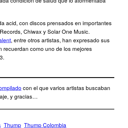
licada condición de salud que lo atormentaba
da acid, con discos prensados en importantes
Records, Chiwax y Solar One Music.
lent
, entre otros artistas, han expresado sus
ien recuerdan como uno de los mejores
3.
ompilado
con el que varios artistas buscaban
aje, y gracias…
s
Thump
Thump Colombia