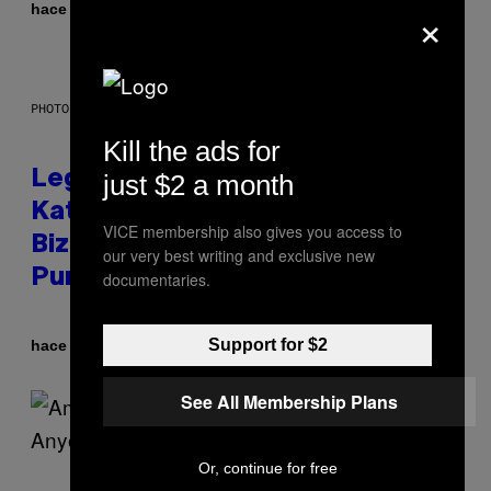
×
Por
hace 31 minutos
Dan Milam
PHOTO BY DIMITRIOS KAMBOURIS/WIREIMAGE
Kill the ads for
Legendary Music Manager Peter
just $2 a month
Katsis, Who Worked With Limp
VICE membership also gives you access to
Bizkit and The Smashing
our very best writing and exclusive new
Pumpkins, Has Died
documentaries.
Support for $2
Por
hace 57 minutos
Stephen Andrew Galiher
See All Membership Plans
Or, continue for free