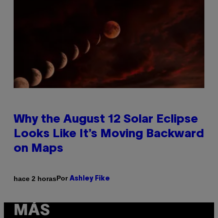
Why the August 12 Solar Eclipse
Looks Like It’s Moving Backward
on Maps
Por
hace 2 horas
Ashley Fike
MÁS