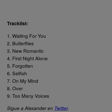
Tracklist:
1. Waiting For You
2. Butterflies
3. New Romantic
4. First Night Alone
5. Forgotten
6. Selfish
7. On My Mind
8. Over
9. Too Many Voices
Sigue a Alexander en
Twitter
.