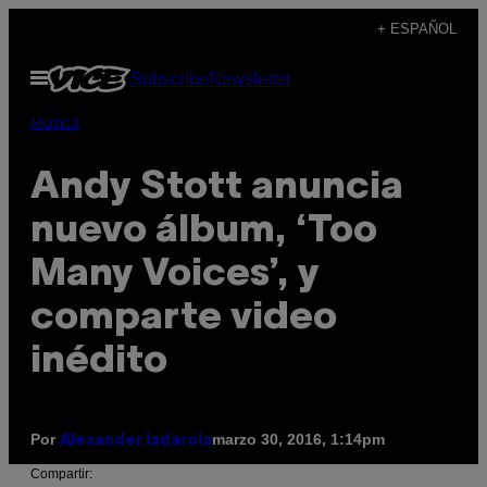
Saltar
+ ESPAÑOL
al
Abrir
Subscribe
Newsletter
contenido
Menú
Música
Andy Stott anuncia
nuevo álbum, ‘Too
Many Voices’, y
comparte video
inédito
Por
marzo 30, 2016, 1:14pm
Alexander Iadarola
Compartir: