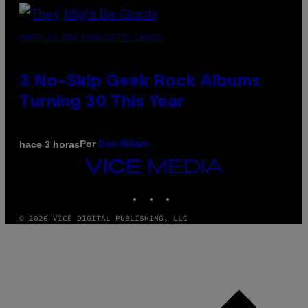
PHOTO BY BOB BERG/GETTY IMAGES
3 No-Skip Geek Rock Albums
Turning 30 This Year
Por
hace 3 horas
Dan Milam
VICE
MEDIA
INSTAGRAM
TIKTOK
YOUTUBE
© 2026 VICE DIGITAL PUBLISHING, LLC