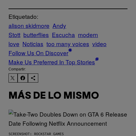
Etiquetado:
alison skidmore
Andy
Stott
butterflies
Escucha
modern
love
Noticias
too many voices
video
Follow Us On Discover
Make Us Preferred In Top Stories
Compartir:
MÁS DE LO MISMO
SCREENSHOT: ROCKSTAR GAMES