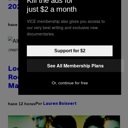
Kill the ads for
2026
just $2 a month
VICE membership also gives you access to
Por
hace 6 horas
Ashley Fike
our very best writing and exclusive new
documentaries.
Support for $2
(PHOTO BY MICK HUTSON/REDFERNS)
See All Membership Plans
Looking For the Perfect Alt-
Rock Mixtape for Your Boo? I
Or, continue for free
Made It for You Already
Por
hace 12 horas
Lauren Boisvert