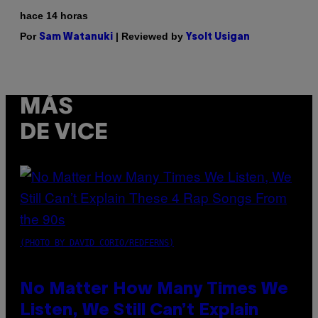
hace 14 horas
Por
| Reviewed by
Sam Watanuki
Ysolt Usigan
MÁS
DE VICE
(PHOTO BY DAVID CORIO/REDFERNS)
No Matter How Many Times We
Listen, We Still Can’t Explain