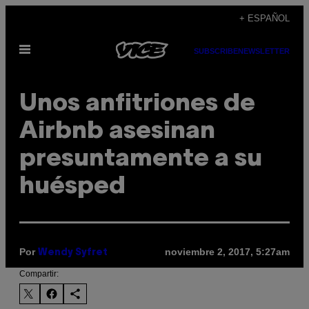
Saltar
+ ESPAÑOL
al
Abrir
contenido
SUBSCRIBE
NEWSLETTER
Menú
Unos anfitriones de
Airbnb asesinan
presuntamente a su
huésped
Por
noviembre 2, 2017, 5:27am
Wendy Syfret
Compartir: